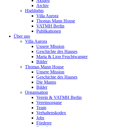
Aktuell
Archiv
Highlights
Villa Aurora
Thomas Mann House
VATMH Berlin
Publikationen
Über uns
Villa Aurora
Unsere Mission
Geschichte des Hauses
Marta & Lion Feuchtwanger
Bilder
Thomas Mann House
Unsere Mission
Geschichte des Hauses
Die Manns
Bilder
Organisation
Verein & VATMH Berlin
Vereinsorgane
Team
Verhaltenskodex
Jobs
Förderer