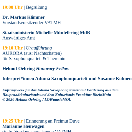
19:00 Uhr
| Begrüßung
Dr. Markus Klimmer
Vorstandsvorsitzender VATMH
Staatsministerin Michelle Müntefering MdB
Auswärtiges Amt
19:10 Uhr
|
Uraufführung
AURORA (aus: Nachtschatten)
für Saxophonquartett & Theremin
Helmut Oehring
Honorary Fellow
Interpret*innen Adumá Saxophonquartett und Susanne Kohnen
Auftragswerk für das Adumá Saxophonquartett mit Förderung aus dem
Hauptstadtkulturfonds und dem Kulturfonds Frankfurt RheinMain
© 2020 Helmut Oehring / LOWmusicMOL
19:25 Uhr
| Erinnerung an Freimut Duve
Marianne Heuwagen
stellv. Vorstandsvorsitzende VATMH