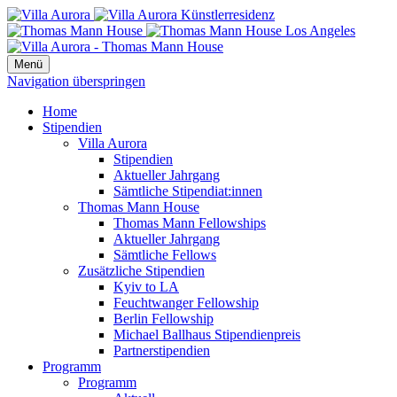
Menü
Navigation überspringen
Home
Stipendien
Villa Aurora
Stipendien
Aktueller Jahrgang
Sämtliche Stipendiat:innen
Thomas Mann House
Thomas Mann Fellowships
Aktueller Jahrgang
Sämtliche Fellows
Zusätzliche Stipendien
Kyiv to LA
Feuchtwanger Fellowship
Berlin Fellowship
Michael Ballhaus Stipendienpreis
Partnerstipendien
Programm
Programm