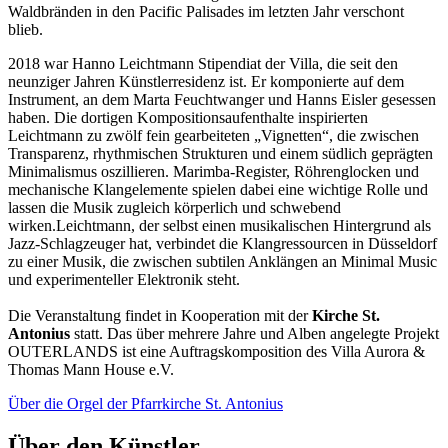
Waldbränden in den Pacific Palisades im letzten Jahr verschont
blieb.
2018 war Hanno Leichtmann Stipendiat der Villa, die seit den
neunziger Jahren Künstlerresidenz ist. Er komponierte auf dem
Instrument, an dem Marta Feuchtwanger und Hanns Eisler gesessen
haben. Die dortigen Kompositionsaufenthalte inspirierten
Leichtmann zu zwölf fein gearbeiteten „Vignetten“, die zwischen
Transparenz, rhythmischen Strukturen und einem südlich geprägten
Minimalismus oszillieren. Marimba-Register, Röhrenglocken und
mechanische Klangelemente spielen dabei eine wichtige Rolle und
lassen die Musik zugleich körperlich und schwebend
wirken.Leichtmann, der selbst einen musikalischen Hintergrund als
Jazz-Schlagzeuger hat, verbindet die Klangressourcen in Düsseldorf
zu einer Musik, die zwischen subtilen Anklängen an Minimal Music
und experimenteller Elektronik steht.
Die Veranstaltung findet in Kooperation mit der
Kirche St.
Antonius
statt. Das über mehrere Jahre und Alben angelegte Projekt
OUTERLANDS ist eine Auftragskomposition des Villa Aurora &
Thomas Mann House e.V.
Über die Orgel der Pfarrkirche St. Antonius
Über den Künstler