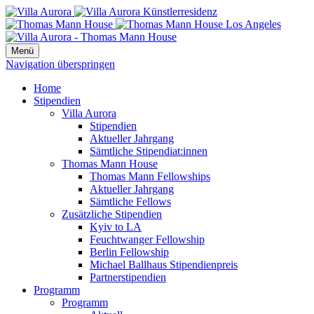
Menü
Navigation überspringen
Home
Stipendien
Villa Aurora
Stipendien
Aktueller Jahrgang
Sämtliche Stipendiat:innen
Thomas Mann House
Thomas Mann Fellowships
Aktueller Jahrgang
Sämtliche Fellows
Zusätzliche Stipendien
Kyiv to LA
Feuchtwanger Fellowship
Berlin Fellowship
Michael Ballhaus Stipendienpreis
Partnerstipendien
Programm
Programm