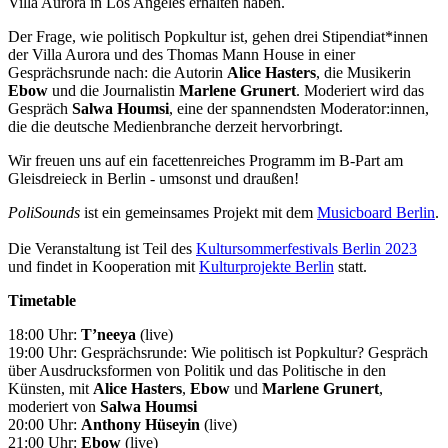
Villa Aurora in Los Angeles erhalten haben.
Der Frage, wie politisch Popkultur ist, gehen drei Stipendiat*innen
der Villa Aurora und des Thomas Mann House in einer
Gesprächsrunde nach: die Autorin
Alice Hasters
, die Musikerin
Ebow
und die Journalistin
Marlene Grunert
. Moderiert wird das
Gespräch
Salwa Houmsi
, eine der spannendsten Moderator:innen,
die die deutsche Medienbranche derzeit hervorbringt.
Wir freuen uns auf ein facettenreiches Programm im B-Part am
Gleisdreieck in Berlin - umsonst und draußen!
PoliSounds
ist ein gemeinsames Projekt mit dem
Musicboard Berlin
.
Die Veranstaltung ist Teil des
Kultursommerfestivals Berlin 2023
und findet in Kooperation mit
Kulturprojekte Berlin
statt.
Timetable
18:00 Uhr:
T’neeya
(live)
19:00 Uhr: Gesprächsrunde: Wie politisch ist Popkultur? Gespräch
über Ausdrucksformen von Politik und das Politische in den
Künsten, mit
Alice Hasters
,
Ebow
und
Marlene Grunert
,
moderiert von
Salwa Houmsi
20:00 Uhr:
Anthony Hüseyin
(live)
21:00 Uhr:
Ebow
(live)