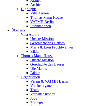
Aktuell
Archiv
Highlights
Villa Aurora
Thomas Mann House
VATMH Berlin
Publikationen
Über uns
Villa Aurora
Unsere Mission
Geschichte des Hauses
Marta & Lion Feuchtwanger
Bilder
Thomas Mann House
Unsere Mission
Geschichte des Hauses
Die Manns
Bilder
Organisation
Verein & VATMH Berlin
Vereinsorgane
Team
Verhaltenskodex
Jobs
Förderer