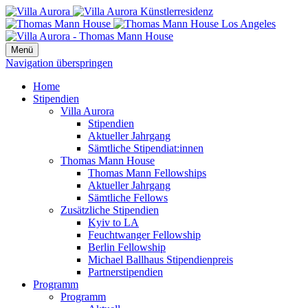
Menü
Navigation überspringen
Home
Stipendien
Villa Aurora
Stipendien
Aktueller Jahrgang
Sämtliche Stipendiat:innen
Thomas Mann House
Thomas Mann Fellowships
Aktueller Jahrgang
Sämtliche Fellows
Zusätzliche Stipendien
Kyiv to LA
Feuchtwanger Fellowship
Berlin Fellowship
Michael Ballhaus Stipendienpreis
Partnerstipendien
Programm
Programm