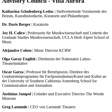
Advisory Council - Villa Aurora
Katharina Schulenberg-Leduc
| Stellvertretende Vorsitzende des
Beirats, Kunsthistorikerin, Kuratorin und Philanthropin
Dr. Doris Berger
| Kuratorin
Joy H. Calico
| Professorin für Musikwissenschaft und Leiterin der
Graduate Studies Musikwissenschaft, UCLA Herb Alpert School of
Music
Alejandro Cohen
| Music Director KCRW
Olga Garay English
| Direktorin der Nationalen Latinx-
Theaterinitiative
Oscar Garza
| Professor für Berufspraxis; Direktor des
Graduiertenprogramms für Fachjournalismus/Kunst und Kultur an
der University of Southern California Annenberg School for
Communication and Journalism
Justinian Jampol
| Gründer und Executive Director The Wende
Museum
Greg Laemmle
| CEO von Laemmle Theaters