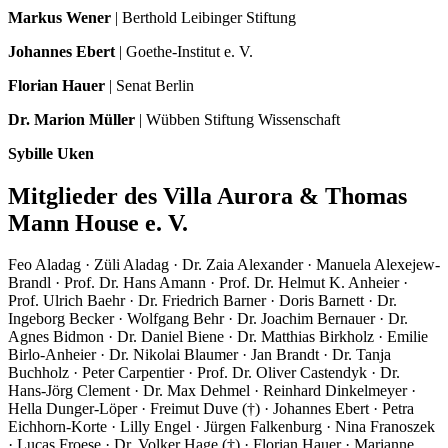
Markus Wener
| Berthold Leibinger Stiftung
Johannes Ebert
| Goethe-Institut e. V.
Florian Hauer
| Senat Berlin
Dr. Marion Müller
| Wübben Stiftung Wissenschaft
Sybille Uken
Mitglieder des Villa Aurora & Thomas
Mann House e. V.
Feo Aladag · Züli Aladag · Dr. Zaia Alexander · Manuela Alexejew-
Brandl · Prof. Dr. Hans Amann · Prof. Dr. Helmut K. Anheier ·
Prof. Ulrich Baehr · Dr. Friedrich Barner · Doris Barnett · Dr.
Ingeborg Becker · Wolfgang Behr · Dr. Joachim Bernauer · Dr.
Agnes Bidmon · Dr. Daniel Biene · Dr. Matthias Birkholz · Emilie
Birlo-Anheier · Dr. Nikolai Blaumer · Jan Brandt · Dr. Tanja
Buchholz · Peter Carpentier · Prof. Dr. Oliver Castendyk · Dr.
Hans-Jörg Clement · Dr. Max Dehmel · Reinhard Dinkelmeyer ·
Hella Dunger-Löper · Freimut Duve (†) · Johannes Ebert · Petra
Eichhorn-Korte · Lilly Engel · Jürgen Falkenburg · Nina Franoszek
· Lucas Froese · Dr. Volker Hage (†) · Florian Hauer · Marianne