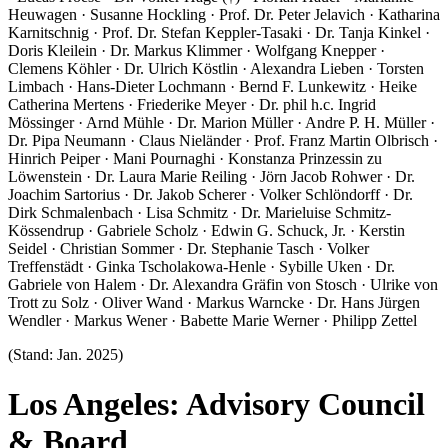
Heuwagen · Susanne Hockling · Prof. Dr. Peter Jelavich · Katharina
Karnitschnig · Prof. Dr. Stefan Keppler-Tasaki · Dr. Tanja Kinkel ·
Doris Kleilein · Dr. Markus Klimmer · Wolfgang Knepper ·
Clemens Köhler · Dr. Ulrich Köstlin · Alexandra Lieben · Torsten
Limbach · Hans-Dieter Lochmann · Bernd F. Lunkewitz · Heike
Catherina Mertens · Friederike Meyer · Dr. phil h.c. Ingrid
Mössinger · Arnd Mühle · Dr. Marion Müller · Andre P. H. Müller ·
Dr. Pipa Neumann · Claus Nieländer · Prof. Franz Martin Olbrisch ·
Hinrich Peiper · Mani Pournaghi · Konstanza Prinzessin zu
Löwenstein · Dr. Laura Marie Reiling · Jörn Jacob Rohwer · Dr.
Joachim Sartorius · Dr. Jakob Scherer · Volker Schlöndorff · Dr.
Dirk Schmalenbach · Lisa Schmitz · Dr. Marieluise Schmitz-
Kössendrup · Gabriele Scholz · Edwin G. Schuck, Jr. · Kerstin
Seidel · Christian Sommer · Dr. Stephanie Tasch · Volker
Treffenstädt · Ginka Tscholakowa-Henle · Sybille Uken · Dr.
Gabriele von Halem · Dr. Alexandra Gräfin von Stosch · Ulrike von
Trott zu Solz · Oliver Wand · Markus Warncke · Dr. Hans Jürgen
Wendler · Markus Wener · Babette Marie Werner · Philipp Zettel
(Stand: Jan. 2025)
Los Angeles: Advisory Council
& Board