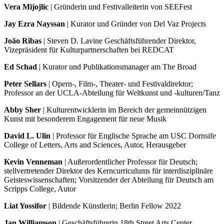
Vera Mijojlic
| Gründerin und Festivalleiterin von SEEFest
Jay Ezra Nayssan
| Kurator und Gründer von Del Vaz Projects
João Ribas
| Steven D. Lavine Geschäftsführender Direktor,
Vizepräsident für Kulturpartnerschaften bei REDCAT
Ed Schad
| Kurator und Publikationsmanager am The Broad
Peter Sellars
| Opern-, Film-, Theater- und Festivaldirektor;
Professor an der UCLA-Abteilung für Weltkunst und -kulturen/Tanz
Abby Sher
| Kulturentwicklerin im Bereich der gemeinnützigen
Kunst mit besonderem Engagement für neue Musik
David L. Ulin
| Professor für Englische Sprache am USC Dornsife
College of Letters, Arts and Sciences, Autor, Herausgeber
Kevin Venneman
| Außerordentlicher Professor für Deutsch;
stellvertretender Direktor des Kerncurriculums für interdisziplinäre
Geisteswissenschaften; Vorsitzender der Abteilung für Deutsch am
Scripps College, Autor
Liat Yossifor
| Bildende Künstlerin; Berlin Fellow 2022
Jan Williamson
| Geschäftsführerin 18th Street Arts Center