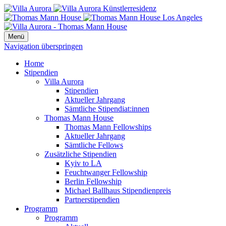
Menü
Navigation überspringen
Home
Stipendien
Villa Aurora
Stipendien
Aktueller Jahrgang
Sämtliche Stipendiat:innen
Thomas Mann House
Thomas Mann Fellowships
Aktueller Jahrgang
Sämtliche Fellows
Zusätzliche Stipendien
Kyiv to LA
Feuchtwanger Fellowship
Berlin Fellowship
Michael Ballhaus Stipendienpreis
Partnerstipendien
Programm
Programm