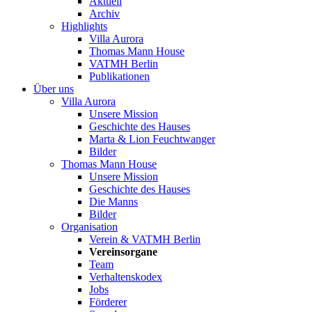
Aktuell
Archiv
Highlights
Villa Aurora
Thomas Mann House
VATMH Berlin
Publikationen
Über uns
Villa Aurora
Unsere Mission
Geschichte des Hauses
Marta & Lion Feuchtwanger
Bilder
Thomas Mann House
Unsere Mission
Geschichte des Hauses
Die Manns
Bilder
Organisation
Verein & VATMH Berlin
Vereinsorgane
Team
Verhaltenskodex
Jobs
Förderer