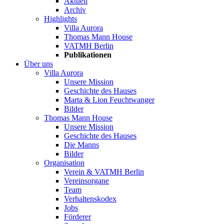
Aktuell
Archiv
Highlights
Villa Aurora
Thomas Mann House
VATMH Berlin
Publikationen
Über uns
Villa Aurora
Unsere Mission
Geschichte des Hauses
Marta & Lion Feuchtwanger
Bilder
Thomas Mann House
Unsere Mission
Geschichte des Hauses
Die Manns
Bilder
Organisation
Verein & VATMH Berlin
Vereinsorgane
Team
Verhaltenskodex
Jobs
Förderer