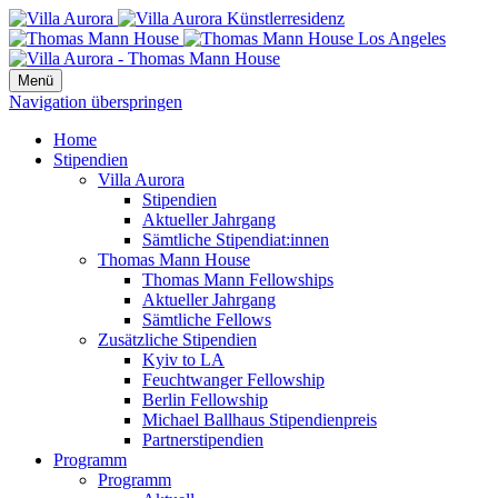
Menü
Navigation überspringen
Home
Stipendien
Villa Aurora
Stipendien
Aktueller Jahrgang
Sämtliche Stipendiat:innen
Thomas Mann House
Thomas Mann Fellowships
Aktueller Jahrgang
Sämtliche Fellows
Zusätzliche Stipendien
Kyiv to LA
Feuchtwanger Fellowship
Berlin Fellowship
Michael Ballhaus Stipendienpreis
Partnerstipendien
Programm
Programm