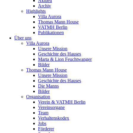
Aktuell
Archiv
Highlights
Villa Aurora
Thomas Mann House
VATMH Berlin
Publikationen
Über uns
Villa Aurora
Unsere Mission
Geschichte des Hauses
Marta & Lion Feuchtwanger
Bilder
Thomas Mann House
Unsere Mission
Geschichte des Hauses
Die Manns
Bilder
Organisation
Verein & VATMH Berlin
Vereinsorgane
Team
Verhaltenskodex
Jobs
Förderer