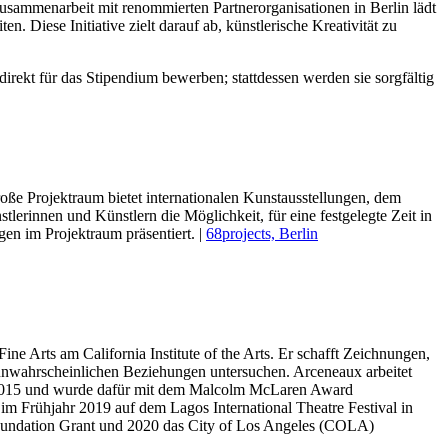
Zusammenarbeit mit renommierten Partnerorganisationen in Berlin lädt
 Diese Initiative zielt darauf ab, künstlerische Kreativität zu
rekt für das Stipendium bewerben; stattdessen werden sie sorgfältig
roße Projektraum bietet internationalen Kunstausstellungen, dem
erinnen und Künstlern die Möglichkeit, für eine festgelegte Zeit in
gen im Projektraum präsentiert. |
68projects, Berlin
ne Arts am California Institute of the Arts.
Er schafft Zeichnungen,
unwahrscheinlichen Beziehungen untersuchen. Arceneaux arbeitet
2015 und wurde dafür mit dem Malcolm McLaren Award
m Frühjahr 2019 auf dem Lagos International Theatre Festival in
oundation Grant und 2020 das City of Los Angeles (COLA)