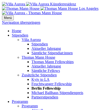
Menü
Navigation überspringen
Home
Stipendien
Villa Aurora
Stipendien
Aktueller Jahrgang
Sämtliche Stipendiat:innen
Thomas Mann House
Thomas Mann Fellowships
Aktueller Jahrgang
Sämtliche Fellows
Zusätzliche Stipendien
Kyiv to LA
Feuchtwanger Fellowship
Berlin Fellowship
Michael Ballhaus Stipendienpreis
Partnerstipendien
Programm
Programm