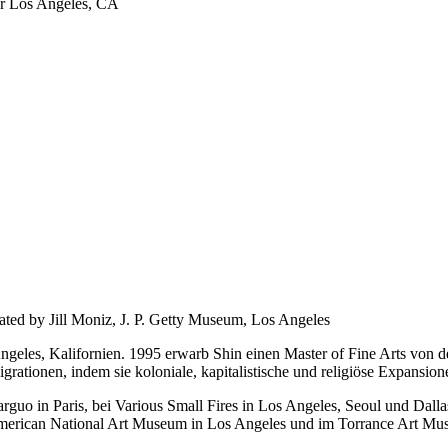
er Los Angeles, CA
ated by Jill Moniz, J. P. Getty Museum, Los Angeles
Angeles, Kalifornien. 1995 erwarb Shin einen Master of Fine Arts von d
grationen, indem sie koloniale, kapitalistische und religiöse Expansio
Marguo in Paris, bei Various Small Fires in Los Angeles, Seoul und Da
American National Art Museum in Los Angeles und im Torrance Art Mus