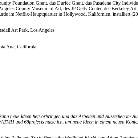
munity Foundation Grant, das Durfee Grant, das Pasadena City Individu
ngeles County Museum of Art, des JP Getty Center, des Berkeley Art M
rde im Netflix-Hauptquartier in Hollywood, Kalifornien, installiert (20
nsdall Art Park, Los Angeles
ta Ana, California
kann neue Ideen hervorbringen und das Arbeiten und Ausstellen im Aus
n VATMH und 68projects nutze ich, um neue Ideen in einem neuen Konte
' (eine Zeile aus 'Try to Praise the Mutilated World' von Adam Zagajew