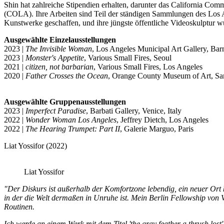
Shin hat zahlreiche Stipendien erhalten, darunter das California Com
(COLA). Ihre Arbeiten sind Teil der ständigen Sammlungen des Los A
Kunstwerke geschaffen, und ihre jüngste öffentliche Videoskulptur wu
Ausgewählte Einzelausstellungen
2023 |
The Invisible Woman
, Los Angeles Municipal Art Gallery, Bar
2023 |
Monster's Appetite
, Various Small Fires, Seoul
2021 |
citizen, not barbarian
, Various Small Fires, Los Angeles
2020 |
Father Crosses the Ocean
, Orange County Museum of Art, San
Ausgewählte Gruppenausstellungen
2023 |
Imperfect Paradise
, Barbati Gallery, Venice, Italy
2022 |
Wonder Woman Los Angeles
, Jeffrey Dietch, Los Angeles
2022 |
The Hearing Trumpet: Part II
, Galerie Marguo, Paris
Liat Yossifor (2022)
Liat Yossifor
"Der Diskurs ist außerhalb der Komfortzone lebendig, ein neuer Ort 
in der die Welt dermaßen in Unruhe ist. Mein Berlin Fellowship vo
Routinen.
Ich werde an einem Werk mit dem Titel 'the gray feather a thrush lost