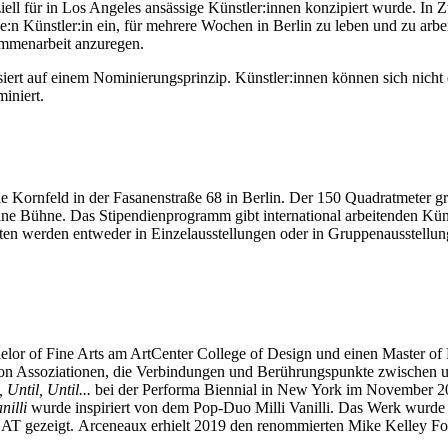
ell für in Los Angeles ansässige Künstler:innen konzipiert wurde. In 
ünstler:in ein, für mehrere Wochen in Berlin zu leben und zu arbeiten.
mmenarbeit anzuregen.
ert auf einem Nominierungsprinzip. Künstler:innen können sich nicht di
iniert.
rie Kornfeld in der Fasanenstraße 68 in Berlin. Der 150 Quadratmeter g
e Bühne. Das Stipendienprogramm gibt international arbeitenden Künstl
eiten werden entweder in Einzelausstellungen oder in Gruppenausstellun
lor of Fine Arts am ArtCenter College of Design und einen Master of Fi
 von Assoziationen, die Verbindungen und Berührungspunkte zwischen 
, Until, Until...
bei der Performa Biennial in New York im November 
illi
wurde inspiriert von dem Pop-Duo Milli Vanilli. Das Werk wurde i
CAT gezeigt.
Arceneaux erhielt 2019 den renommierten Mike Kelley F