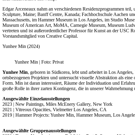
Edgar Arceneaux nahm an verschiedenen Residenzprogrammen teil, un
Sculpture, Maine; Banff Centre, Kanada; Fachhochschule Aachen und
Massachusetts, im Hammer Museum in Los Angeles, im Studio Museu
Museum of American Art, MoMA, Carnegie Museum, Museum Ludwig,
vertreten und ist außerordentlicher Professor für Kunst an der USC 
Vorstandsmitglied von Creative Capital.
Yunhee Min (2024)
Yunhee Min | Foto: Privat
Yunhee Min
, geboren in Südkorea, lebt und arbeitet in Los Angeles
ortsbezogenen Projekten und untersucht visuelle Abstraktion als ein
Form. Min ist daran interessiert, Räume der Individuation und Erfah
große Rolle in ihrer zarten Kontingenz, die in unserer Wahrnehmung
Ausgewählte Einzelausstellungen
2023 | New Paintings, Miles McEnery Gallery, New York
2021 | Vitreous Opacities, Vielmetter Los Angeles, CA
2019 | Hammer Projects: Yunhee Min, Hammer Museum, Los Angel
Ausgewählte Gruppenausstellungen