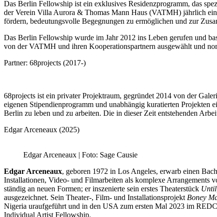
Das Berlin Fellowship ist ein exklusives Residenzprogramm, das spezi
der Verein Villa Aurora & Thomas Mann Haus (VATMH) jährlich eine:n K
fördern, bedeutungsvolle Begegnungen zu ermöglichen und zur Zusa
Das Berlin Fellowship wurde im Jahr 2012 ins Leben gerufen und basi
von der VATMH und ihren Kooperationspartnern ausgewählt und nom
Partner: 68projects (2017-)
68projects ist ein privater Projektraum, gegründet 2014 von der Gale
eigenen Stipendienprogramm und unabhängig kuratierten Projekten ein
Berlin zu leben und zu arbeiten. Die in dieser Zeit entstehenden Arb
Edgar Arceneaux (2025)
Edgar Arceneaux | Foto: Sage Causie
Edgar Arceneaux
, geboren 1972 in Los Angeles, erwarb einen Bache
Installationen, Video- und Filmarbeiten als komplexe Arrangements
ständig an neuen Formen; er inszenierte sein erstes Theaterstück
Until
ausgezeichnet. Sein Theater-, Film- und Installationsprojekt
Boney Man
Nigeria uraufgeführt und in den USA zum ersten Mal 2023 im RED
Individual Artist Fellowship.