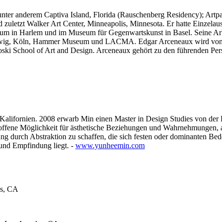
ter anderem Captiva Island, Florida (Rauschenberg Residency); Artp
 zuletzt Walker Art Center, Minneapolis, Minnesota.
Er hatte Einzelau
m in Harlem und im Museum für Gegenwartskunst in Basel. Seine Ar
 Köln, Hammer Museum und LACMA. Edgar Arceneaux wird von Vielm
Roski School of Art and Design. Arceneaux gehört zu den führenden Pe
, Kalifornien. 2008 erwarb Min einen Master in Design Studies von der
e offene Möglichkeit für ästhetische Beziehungen und Wahrnehmungen, 
rung durch Abstraktion zu schaffen, die sich festen oder dominanten B
 und Empfindung liegt. -
www.yunheemin.com
es, CA