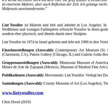
ist einerseits Malerei, aber auch Reflexion der Zeit. Ich gelange nic
Malpraxis auseinandersetze."
Liat Yossifor
ist Malerin und lebt und arbeitet in Los Angeles. In
Weißtönen und wenigen Farbtupfern erforscht Yossifor in ihren ges
sondern eher physisch, und ähneln damit einer Skulptur.
Liat Yossifor ist 1974 in Israel geboren und lebt seit 1989 in den Vere
Einzelausstellungen (Auswahl):
Contemporary Art Museum (St. Lo
(Claremont, CA), Patron Gallery (Chicago, IL) und Galerie Anita Bec
Gruppenausstellungen (Auswahl):
Minnesota Museum of American
Museo de Arte de Zapopan (Mexico), Museum of Modern Fine Arts (
Publikationen (Auswahl):
Movements: Liat Yossifor. Verlegt bei D
Sammlungen (Auswahl):
County Museum of Art (Los Angeles), The
www.liatyossifor.com
Chris Hood (2019)