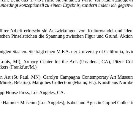
ht unbedingt konzeptionell zu einem Ergebnis, sondern indem ich gegenw
 ihrer Arbeit erforscht sie Auswirkungen von Kulturwandel und Identi
tischen Pinselstrichen die Spannung zwischen Figur und Grund, Aktio
inigten Staaten. Sie trägt einen M.F.A. der University of California, Irv
uis, MI), Armory Center for the Arts (Pasadena, CA), Pitzer Co
kers (Frankfurt/M.)
 Art (St. Paul, MN), Carolyn Campagna Contemporary Art Museum 
Minsk, Belarus), Margulies Collection (Miami, FL), Kunsthaus Nür
opplHouse Press, Los Angeles, CA.
 Hammer Museum (Los Angeles), Isabel and Agustin Coppel Collection