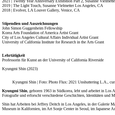
2021 | Twenty Year Anniversary Exhibition Part 2, Susanne Vielmett
2019 | The Light Touch, Susanne Vielmetter Los Angeles, CA
2018 | Evolver, LA Louver Gallery, Venice, CA
Stipendien und Auszeichnungen
John Simon Guggenheim Fellowship
Korea Arts Foundation of America Artist Grant
City of Los Angeles Cultural Affairs Individual Artist Grant
University of California Institute for Research in the Arts Grant
Lehrtätigkeit
Professorin für Kunst an der University of California Riverside
Kyungmi Shin (2023)
Kyungmi Shin | Foto: Photo Flux: 2021 Unshuttering L.A., cur
Kyungmi Shin
, geboren 1963 in Südkorea, lebt und arbeitet in Los 
Fotografie und erforscht verschiedene Geschichten, Identitäten und Mi
Shin hat Arbeiten bei Jeffrey Deitch in Los Angeles, in der Galerie 
Museum in Kalifornien, im Art Sonje Center in Seoul, im Japanese 