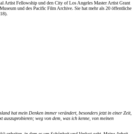
al Artist Fellowship und den City of Los Angeles Master Artist Grant
useum und des Pacific Film Archive. Sie hat mehr als 20 öffentliche
18).
land hat mein Denken immer verändert, besonders jetzt in einer Zeit,
xt auszuprobieren; weg von dem, was ich kenne, von meinen
ski) arbeiten, in dem es um Schönheit und Verlust geht. Meine Arbeit