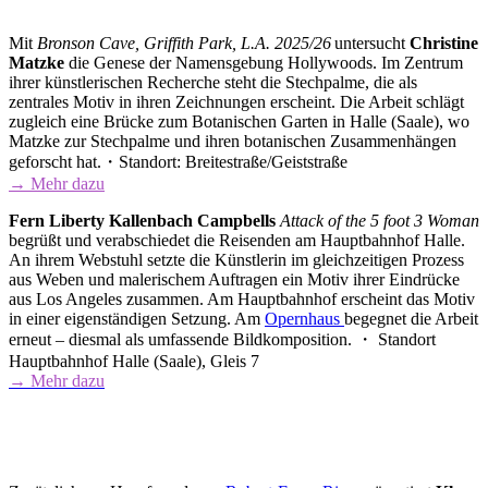
Mit
Bronson Cave, Griffith Park, L.A. 2025/26
untersucht
Christine
Matzke
die Genese der Namensgebung Hollywoods. Im Zentrum
ihrer künstlerischen Recherche steht die Stechpalme, die als
zentrales Motiv in ihren Zeichnungen erscheint. Die Arbeit schlägt
zugleich eine Brücke zum Botanischen Garten in Halle (Saale), wo
Matzke zur Stechpalme und ihren botanischen Zusammenhängen
geforscht hat.・Standort: Breitestraße/Geiststraße
→ Mehr dazu
Fern Liberty Kallenbach Campbells
Attack of the 5 foot 3 Woman
begrüßt und verabschiedet die Reisenden am Hauptbahnhof Halle.
An ihrem Webstuhl setzte die Künstlerin im gleichzeitigen Prozess
aus Weben und malerischem Auftragen ein Motiv ihrer Eindrücke
aus Los Angeles zusammen. Am Hauptbahnhof erscheint das Motiv
in einer eigenständigen Setzung. Am
Opernhaus
begegnet die Arbeit
erneut – diesmal als umfassende Bildkomposition. ・ Standort
Hauptbahnhof Halle (Saale), Gleis 7
→ Mehr dazu