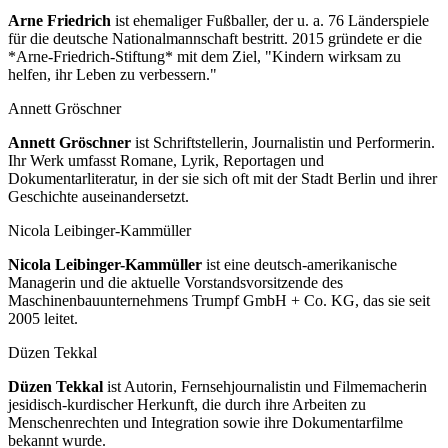
Arne Friedrich
ist ehemaliger Fußballer, der u. a. 76 Länderspiele
für die deutsche Nationalmannschaft bestritt. 2015 gründete er die
*Arne-Friedrich-Stiftung* mit dem Ziel, "Kindern wirksam zu
helfen, ihr Leben zu verbessern."
Annett Gröschner
Annett Gröschner
ist Schriftstellerin, Journalistin und Performerin.
Ihr Werk umfasst Romane, Lyrik, Reportagen und
Dokumentarliteratur, in der sie sich oft mit der Stadt Berlin und ihrer
Geschichte auseinandersetzt.
Nicola Leibinger-Kammüller
Nicola Leibinger-Kammüller
ist eine deutsch-amerikanische
Managerin und die aktuelle Vorstandsvorsitzende des
Maschinenbauunternehmens Trumpf GmbH + Co. KG, das sie seit
2005 leitet.
Düzen Tekkal
Düzen Tekkal
ist Autorin, Fernsehjournalistin und Filmemacherin
jesidisch-kurdischer Herkunft, die durch ihre Arbeiten zu
Menschenrechten und Integration sowie ihre Dokumentarfilme
bekannt wurde.