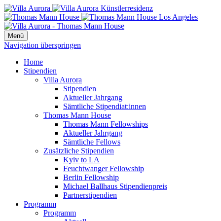
Menü
Navigation überspringen
Home
Stipendien
Villa Aurora
Stipendien
Aktueller Jahrgang
Sämtliche Stipendiat:innen
Thomas Mann House
Thomas Mann Fellowships
Aktueller Jahrgang
Sämtliche Fellows
Zusätzliche Stipendien
Kyiv to LA
Feuchtwanger Fellowship
Berlin Fellowship
Michael Ballhaus Stipendienpreis
Partnerstipendien
Programm
Programm