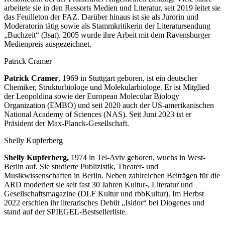
arbeitete sie in den Ressorts Medien und Literatur, seit 2019 leitet sie
das Feuilleton der FAZ. Darüber hinaus ist sie als Jurorin und
Moderatorin tätig sowie als Stammkritikerin der Literatursendung
„Buchzeit“ (3sat). 2005 wurde ihre Arbeit mit dem Ravensburger
Medienpreis ausgezeichnet.
Patrick Cramer
Patrick Cramer
, 1969 in Stuttgart geboren, ist ein deutscher
Chemiker, Strukturbiologe und Molekularbiologe. Er ist Mitglied
der Leopoldina sowie der European Molecular Biology
Organization (EMBO) und seit 2020 auch der US-amerikanischen
National Academy of Sciences (NAS). Seit Juni 2023 ist er
Präsident der Max-Planck-Gesellschaft.
Shelly Kupferberg
Shelly Kupferberg,
1974 in Tel-Aviv geboren, wuchs in West-
Berlin auf. Sie studierte Publizistik, Theater- und
Musikwissenschaften in Berlin. Neben zahlreichen Beiträgen für die
ARD moderiert sie seit fast 30 Jahren Kultur-, Literatur und
Gesellschaftsmagazine (
DLF Kultur
und
rbbKultur
).
Im Herbst
2022 erschien ihr literarisches Debüt „Isidor“ bei Diogenes und
stand auf der SPIEGEL-Bestsellerliste.