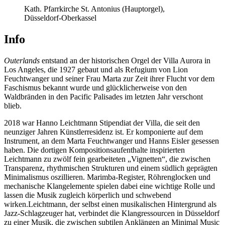
Kath. Pfarrkirche St. Antonius (Hauptorgel),
Düsseldorf-Oberkassel
Info
Outerlands
entstand an der historischen Orgel der Villa Aurora in
Los Angeles, die 1927 gebaut und als Refugium von Lion
Feuchtwanger und seiner Frau Marta zur Zeit ihrer Flucht vor dem
Faschismus bekannt wurde und glücklicherweise von den
Waldbränden in den Pacific Palisades im letzten Jahr verschont
blieb.
2018 war Hanno Leichtmann Stipendiat der Villa, die seit den
neunziger Jahren Künstlerresidenz ist. Er komponierte auf dem
Instrument, an dem Marta Feuchtwanger und Hanns Eisler gesessen
haben. Die dortigen Kompositionsaufenthalte inspirierten
Leichtmann zu zwölf fein gearbeiteten „Vignetten“, die zwischen
Transparenz, rhythmischen Strukturen und einem südlich geprägten
Minimalismus oszillieren. Marimba-Register, Röhrenglocken und
mechanische Klangelemente spielen dabei eine wichtige Rolle und
lassen die Musik zugleich körperlich und schwebend
wirken.Leichtmann, der selbst einen musikalischen Hintergrund als
Jazz-Schlagzeuger hat, verbindet die Klangressourcen in Düsseldorf
zu einer Musik, die zwischen subtilen Anklängen an Minimal Music