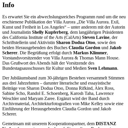
Info
Es erwartet Sie ein abwechslungsreiches Programm rund um die neu
erschienene Publikation der Villa Aurora „Die Villa Aurora. Exil,
Kunst und Freiheit in Los Angeles“ – unter anderem mit der Autorin
und Journalistin
Shelly Kupferberg
, dem langjährigen Präsidenten
des California Institute of the Arts (CalArts)
Steven Lavine
, der
Schriftstellerin und Aktivistin
Sharon Dodua Otoo
, sowie den
beiden Herausgebenden des Buches
Claudia Gordon
und
Jakob
Scherer
. Die Begrüßung erfolgt durch
Markus Klimmer
,
Vorstandsvorsitzender von Villa Aurora & Thomas Mann House.
Das Grußwort des Abends hält der Vorsitzende des
Bundestagsausschusses für Kultur und Medien
Sven Lehmann
.
Der Jubiläumsband zum 30-jährigen Bestehen versammelt Stimmen
aus drei Jahrzehnten – darunter literarische und essayistische
Beiträge von Sharon Dodua Otoo, Donna Rifkind, Alex Ross,
Sabine Scho, Randol E. Schoenberg, Karosh Taha, Lawrence
Weschler und Maryam Zaree. Ergänzt wird der Band durch
Archivmaterial, Architekturfotografien von Mike Kelley sowie eine
Einführung der Herausgebenden Claudia Gordon und Jakob
Scherer.
Gemeinsam mit unserem Kooperationspartner, dem
DISTANZ