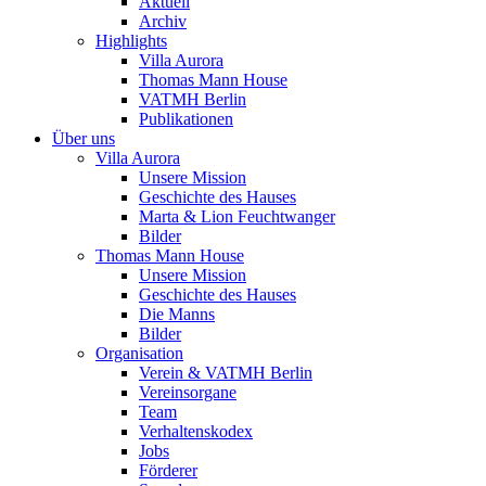
Aktuell
Archiv
Highlights
Villa Aurora
Thomas Mann House
VATMH Berlin
Publikationen
Über uns
Villa Aurora
Unsere Mission
Geschichte des Hauses
Marta & Lion Feuchtwanger
Bilder
Thomas Mann House
Unsere Mission
Geschichte des Hauses
Die Manns
Bilder
Organisation
Verein & VATMH Berlin
Vereinsorgane
Team
Verhaltenskodex
Jobs
Förderer