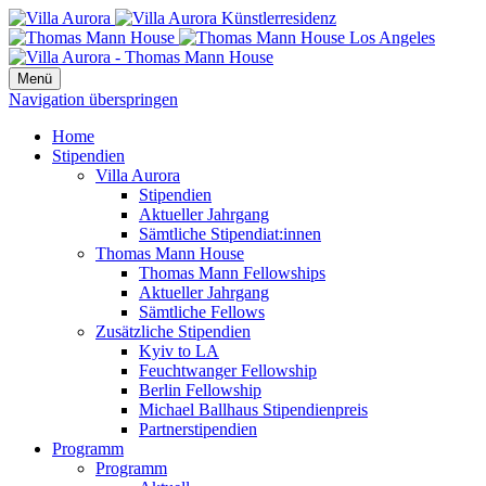
Menü
Navigation überspringen
Home
Stipendien
Villa Aurora
Stipendien
Aktueller Jahrgang
Sämtliche Stipendiat:innen
Thomas Mann House
Thomas Mann Fellowships
Aktueller Jahrgang
Sämtliche Fellows
Zusätzliche Stipendien
Kyiv to LA
Feuchtwanger Fellowship
Berlin Fellowship
Michael Ballhaus Stipendienpreis
Partnerstipendien
Programm
Programm