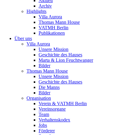
Aktuell
Archiv
Highlights
Villa Aurora
Thomas Mann House
VATMH Berlin
Publikationen
Über uns
Villa Aurora
Unsere Mission
Geschichte des Hauses
Marta & Lion Feuchtwanger
Bilder
Thomas Mann House
Unsere Mission
Geschichte des Hauses
Die Manns
Bilder
Organisation
Verein & VATMH Berlin
Vereinsorgane
Team
Verhaltenskodex
Jobs
Förderer