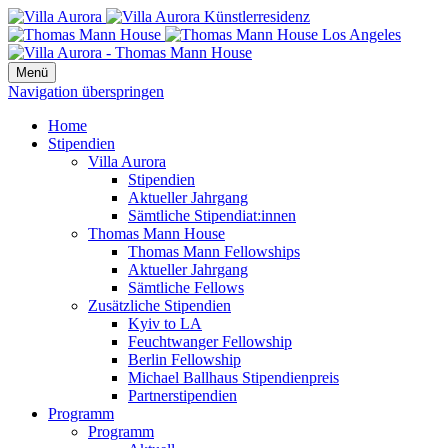
Menü
Navigation überspringen
Home
Stipendien
Villa Aurora
Stipendien
Aktueller Jahrgang
Sämtliche Stipendiat:innen
Thomas Mann House
Thomas Mann Fellowships
Aktueller Jahrgang
Sämtliche Fellows
Zusätzliche Stipendien
Kyiv to LA
Feuchtwanger Fellowship
Berlin Fellowship
Michael Ballhaus Stipendienpreis
Partnerstipendien
Programm
Programm