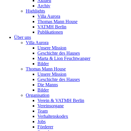
Aktuell
Archiv
Highlights
Villa Aurora
Thomas Mann House
VATMH Berlin
Publikationen
Über uns
Villa Aurora
Unsere Mission
Geschichte des Hauses
Marta & Lion Feuchtwanger
Bilder
Thomas Mann House
Unsere Mission
Geschichte des Hauses
Die Manns
Bilder
Organisation
Verein & VATMH Berlin
Vereinsorgane
Team
Verhaltenskodex
Jobs
Förderer