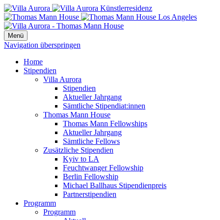
Menü
Navigation überspringen
Home
Stipendien
Villa Aurora
Stipendien
Aktueller Jahrgang
Sämtliche Stipendiat:innen
Thomas Mann House
Thomas Mann Fellowships
Aktueller Jahrgang
Sämtliche Fellows
Zusätzliche Stipendien
Kyiv to LA
Feuchtwanger Fellowship
Berlin Fellowship
Michael Ballhaus Stipendienpreis
Partnerstipendien
Programm
Programm