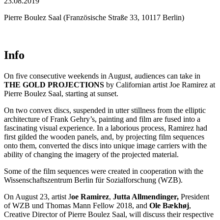
23.08.2019
Pierre Boulez Saal (Französische Straße 33, 10117 Berlin)
Info
On five consecutive weekends in August, audiences can take in
THE GOLD PROJECTIONS
by Californian artist Joe Ramirez at
Pierre Boulez Saal, starting at sunset.
On two convex discs, suspended in utter stillness from the elliptic
architecture of Frank Gehry’s, painting and film are fused into a
fascinating visual experience. In a laborious process, Ramirez had
first gilded the wooden panels, and, by projecting film sequences
onto them, converted the discs into unique image carriers with the
ability of changing the imagery of the projected material.
Some of the film sequences were created in cooperation with the
Wissenschaftszentrum Berlin für Sozialforschung (WZB).
On August 23, artist J
oe Ramirez
,
Jutta Allmendinger,
President
of WZB und Thomas Mann Fellow 2018, and
Ole Bækhøj
,
Creative Director of Pierre Boulez Saal, will discuss their respective