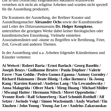
Die in den Domschatz eingeladenen säkularen Kunstwerke
verstehen sich nicht als religiöse Arbeiten und wurden nicht speziell
für die Ausstellung produziert.
Die Kuratoren der Ausstellung, der Berliner Kurator und
Ausstellungsmacher
Alexander Ochs
sowie der Kunsthistoriker
und Leiter des Diözesanmuseums
Dr. Holger Kempkens
,
unterziehen die gezeigten Werke dabei keiner theologischen oder
kunsthistorischen Einordnung. Vielmehr entstehen
Assoziationslinien und -räume zu Begriffen wie Berührung, Feier,
Zeit, Gewalt und anderen Themen.
In der Ausstellung sind u.a. Arbeiten folgender Künstlerinnen und
Künstler vertreten:
Ai Weiwei / Robert Barta / Ernst Barlach / Georg Baselitz /
Joseph Beuys / Guillaume Bruère / Paula Döpfner / Valerie
Favre / Nan Goldin / Pedro Gomez-Eganna / Antony Gormley /
Richard Haizmann / Beate Hönig / Leiko Ikemura / Ik-Joong
Kang / Karsten Konrad / Andréas Lang / Via Lewandowsky /
Anna Malagrida / Oliver Mark / Meng Huang / Michael Müller
/ Mwangi Hutter / Hermann Nitsch / Meret Oppenheim /
Yvonne Roeb / Ralf Schmerberg / Karl Schmidt-Rottluff / Alf
Setzer / Jorinde Voigt / Simon Wachsmuth / Andy Warhol / Yin
Xiuzhen / John Young / Young-Jae Lee / Andrius Zakarauskas