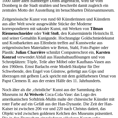
1000 Jahre alten Bamberger Doms angebracht, wird sie vom
Domberg in die Stadt strahlen und beschreibt damit zugleich ein
zentrales Motto der Ausstellung im benachbarten Diözesanmuseum.
Zeitgenössische Kunst von rund 60 Künstlerinnen und Künstlern
aus aller Welt sowie ausgewählte Stücke der Moderne
korrespondieren mit sakraler Kunst, mit Werken von
Tilman
Riemenschneider
oder
Veit Stoß
, den Kaisermänteln Heinrichs II.
und seiner Gemahlin Kunigunde. Hochrangige Goldschmiedekunst
und Kostbarkeiten aus Elfenbein treffen auf Kunstwerke aus
zeitgenössischen Materialien wie Beton, Stahl, Foto-Papier oder
Plastik:
Julian Charrière
schmilzt Computerschrot ein,
Karsten
Konrad
verwendet Abfall aus Haushaltsauflösungen und von
Schrotplätzen: Töpfe, Teile alter Möbel oder Kaufhaus-Vasen aus
den 1960ern. Ernst Barlachs erste Modell-Skulptur für Der
Schwebende, den Engel von Güstrow, gefertigt aus Gips und
überzogen mit gelbem Lack spricht mit dem goldfarbenen Ornat von
Papst Clemens II. aus der ersten Hälfe des 11. Jahrhunderts.
Noch älter als die ‚christliche‘ Kunst aus der Sammlung des
Museums ist
Ai Weiweis
Coca-Cola-Vase: das Logo des
amerikanischen Softdrink-Multis malte der chinesische Künstler mit
roter Farbe auf ein Gefäß aus der Han-Dynastie. Die Zeit der Han-
Kaiser ist zwischen 206 vor und 220 nach Christus datiert, das
Objekt wird zwischen goldenen Kelchen des Museums präsentiert.