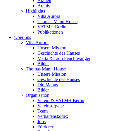
Aktuell
Archiv
Highlights
Villa Aurora
Thomas Mann House
VATMH Berlin
Publikationen
Über uns
Villa Aurora
Unsere Mission
Geschichte des Hauses
Marta & Lion Feuchtwanger
Bilder
Thomas Mann House
Unsere Mission
Geschichte des Hauses
Die Manns
Bilder
Organisation
Verein & VATMH Berlin
Vereinsorgane
Team
Verhaltenskodex
Jobs
Förderer