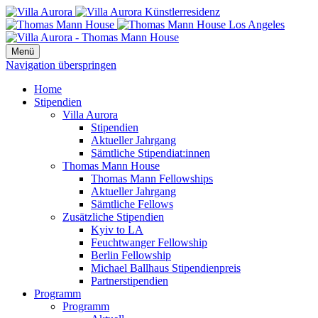
Menü
Navigation überspringen
Home
Stipendien
Villa Aurora
Stipendien
Aktueller Jahrgang
Sämtliche Stipendiat:innen
Thomas Mann House
Thomas Mann Fellowships
Aktueller Jahrgang
Sämtliche Fellows
Zusätzliche Stipendien
Kyiv to LA
Feuchtwanger Fellowship
Berlin Fellowship
Michael Ballhaus Stipendienpreis
Partnerstipendien
Programm
Programm