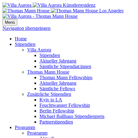
Menü
Navigation überspringen
Home
Stipendien
Villa Aurora
Stipendien
Aktueller Jahrgang
Sämtliche Stipendiat:innen
Thomas Mann House
Thomas Mann Fellowships
Aktueller Jahrgang
Sämtliche Fellows
Zusätzliche Stipendien
Kyiv to LA
Feuchtwanger Fellowship
Berlin Fellowship
Michael Ballhaus Stipendienpreis
Partnerstipendien
Programm
Programm