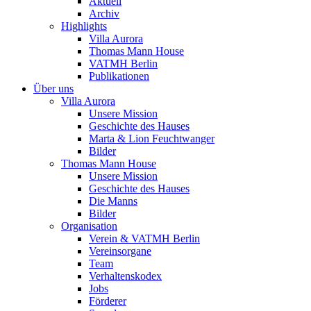
Aktuell
Archiv
Highlights
Villa Aurora
Thomas Mann House
VATMH Berlin
Publikationen
Über uns
Villa Aurora
Unsere Mission
Geschichte des Hauses
Marta & Lion Feuchtwanger
Bilder
Thomas Mann House
Unsere Mission
Geschichte des Hauses
Die Manns
Bilder
Organisation
Verein & VATMH Berlin
Vereinsorgane
Team
Verhaltenskodex
Jobs
Förderer