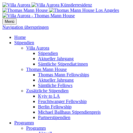
Menü
Navigation überspringen
Home
Stipendien
Villa Aurora
Stipendien
Aktueller Jahrgang
Sämtliche Stipendiat:innen
Thomas Mann House
Thomas Mann Fellowships
Aktueller Jahrgang
Sämtliche Fellows
Zusätzliche Stipendien
Kyiv to LA
Feuchtwanger Fellowship
Berlin Fellowship
Michael Ballhaus Stipendienpreis
Partnerstipendien
Programm
Programm