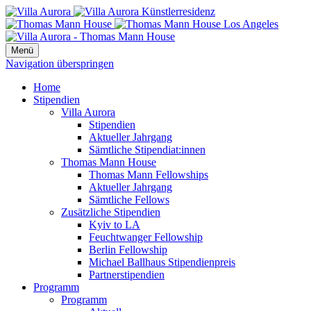
Menü
Navigation überspringen
Home
Stipendien
Villa Aurora
Stipendien
Aktueller Jahrgang
Sämtliche Stipendiat:innen
Thomas Mann House
Thomas Mann Fellowships
Aktueller Jahrgang
Sämtliche Fellows
Zusätzliche Stipendien
Kyiv to LA
Feuchtwanger Fellowship
Berlin Fellowship
Michael Ballhaus Stipendienpreis
Partnerstipendien
Programm
Programm