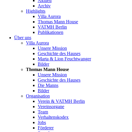
Aktuell
Archiv
Highlights
Villa Aurora
Thomas Mann House
VATMH Berlin
Publikationen
Über uns
Villa Aurora
Unsere Mission
Geschichte des Hauses
Marta & Lion Feuchtwanger
Bilder
Thomas Mann House
Unsere Mission
Geschichte des Hauses
Die Manns
Bilder
Organisation
Verein & VATMH Berlin
Vereinsorgane
Team
Verhaltenskodex
Jobs
Förderer