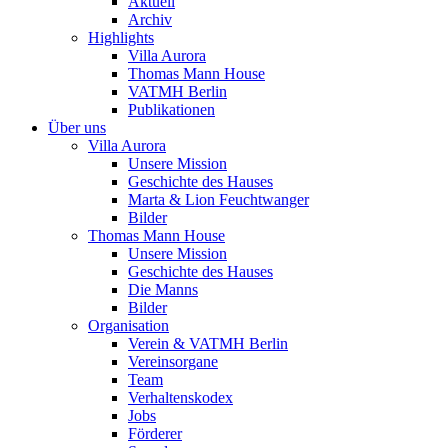
Aktuell
Archiv
Highlights
Villa Aurora
Thomas Mann House
VATMH Berlin
Publikationen
Über uns
Villa Aurora
Unsere Mission
Geschichte des Hauses
Marta & Lion Feuchtwanger
Bilder
Thomas Mann House
Unsere Mission
Geschichte des Hauses
Die Manns
Bilder
Organisation
Verein & VATMH Berlin
Vereinsorgane
Team
Verhaltenskodex
Jobs
Förderer