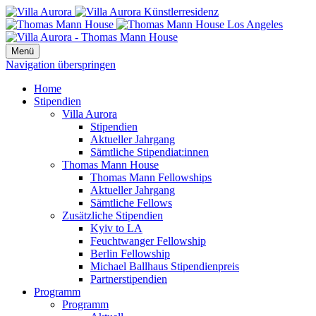
Menü
Navigation überspringen
Home
Stipendien
Villa Aurora
Stipendien
Aktueller Jahrgang
Sämtliche Stipendiat:innen
Thomas Mann House
Thomas Mann Fellowships
Aktueller Jahrgang
Sämtliche Fellows
Zusätzliche Stipendien
Kyiv to LA
Feuchtwanger Fellowship
Berlin Fellowship
Michael Ballhaus Stipendienpreis
Partnerstipendien
Programm
Programm