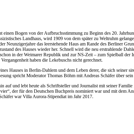
nt einen Bogen von der Aufbruchsstimmung zu Beginn des 20. Jahrhund
klassizistisches Landhaus, wird 1909 von dem später zu Weltruhm gela
 der Neunzigerjahre das leerstehende Haus am Rande des Berliner Gru
zustand des Hauses wieder her. Schnell wird die neu erstrahlende Dahl
 schon in der Weimarer Republik und zur NS-Zeit – zum Spielball der I
Vergangenheit haben die Lekebuschs nicht gerechnet.
 eines Hauses in Berlin-Dahlem und dem Leben derer, die sich seiner s
Lesung spricht Moderator Thomas Böhm mit Andreas Schäfer über sein
 auf und lebt heute als Schriftsteller und Journalist mit seiner Famili
Wir vier“, der für den Deutschen Buchpreis nominiert war und mit dem A
häfer war Villa Aurora-Stipendiat im Jahr 2017.