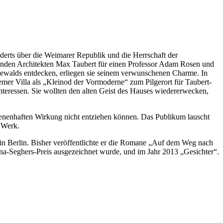
erts über die Weimarer Republik und die Herrschaft der
ngenden Architekten Max Taubert für einen Professor Adam Rosen und
newalds entdecken, erliegen sie seinem verwunschenen Charme. In
emer Villa als „Kleinod der Vormoderne“ zum Pilgerort für Taubert-
nteressen. Sie wollten den alten Geist des Hauses wiedererwecken,
irenenhaften Wirkung nicht entziehen können. Das Publikum lauscht
 Werk.
e in Berlin. Bisher veröffentlichte er die Romane „Auf dem Weg nach
nna-Seghers-Preis ausgezeichnet wurde, und im Jahr 2013 „Gesichter“.