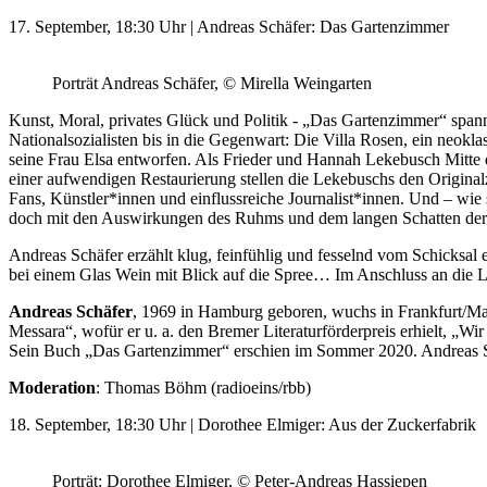
17. September, 18:30 Uhr | Andreas Schäfer: Das Gartenzimmer
Porträt Andreas Schäfer, © Mirella Weingarten
Kunst, Moral, privates Glück und Politik - „Das Gartenzimmer“ span
Nationalsozialisten bis in die Gegenwart: Die Villa Rosen, ein neo
seine Frau Elsa entworfen. Als Frieder und Hannah Lekebusch Mitte
einer aufwendigen Restaurierung stellen die Lekebuschs den Original
Fans, Künstler*innen und einflussreiche Journalist*innen. Und – wie
doch mit den Auswirkungen des Ruhms und dem langen Schatten der 
Andreas Schäfer erzählt klug, feinfühlig und fesselnd vom Schicksal
bei einem Glas Wein mit Blick auf die Spree… Im Anschluss an die 
Andreas Schäfer
, 1969 in Hamburg geboren, wuchs in Frankfurt/Main
Messara“, wofür er u. a. den Bremer Literaturförderpreis erhielt, „
Sein Buch „Das Gartenzimmer“ erschien im Sommer 2020. Andreas Sc
Moderation
: Thomas Böhm (radioeins/rbb)
18. September, 18:30 Uhr | Dorothee Elmiger: Aus der Zuckerfabrik
Porträt: Dorothee Elmiger, © Peter-Andreas Hassiepen