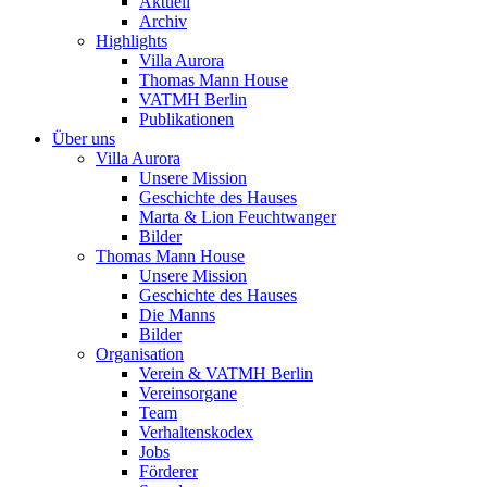
Aktuell
Archiv
Highlights
Villa Aurora
Thomas Mann House
VATMH Berlin
Publikationen
Über uns
Villa Aurora
Unsere Mission
Geschichte des Hauses
Marta & Lion Feuchtwanger
Bilder
Thomas Mann House
Unsere Mission
Geschichte des Hauses
Die Manns
Bilder
Organisation
Verein & VATMH Berlin
Vereinsorgane
Team
Verhaltenskodex
Jobs
Förderer