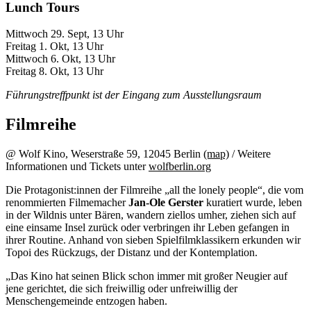
Lunch Tours
Mittwoch 29. Sept, 13 Uhr
Freitag 1. Okt, 13 Uhr
Mittwoch 6. Okt, 13 Uhr
Freitag 8. Okt, 13 Uhr
Führungstreffpunkt ist der Eingang zum Ausstellungsraum
Filmreihe
@ Wolf Kino, Weserstraße 59, 12045 Berlin
(map)
/ Weitere
Informationen und Tickets unter
wolfberlin.org
Die Protagonist:innen der Filmreihe „all the lonely people“, die vom
renommierten Filmemacher
Jan-Ole Gerster
kuratiert wurde, leben
in der Wildnis unter Bären, wandern ziellos umher, ziehen sich auf
eine einsame Insel zurück oder verbringen ihr Leben gefangen in
ihrer Routine. Anhand von sieben Spielfilmklassikern erkunden wir
Topoi des Rückzugs, der Distanz und der Kontemplation.
„Das Kino hat seinen Blick schon immer mit großer Neugier auf
jene gerichtet, die sich freiwillig oder unfreiwillig der
Menschengemeinde entzogen haben.