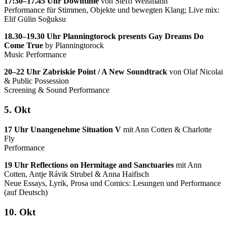
17:30–17.45 Uhr
Downtime
von Steffi Weismann
Performance für Stimmen, Objekte und bewegten Klang; Live mix:
Elif Gülin Soğuksu
18.30–19.30 Uhr Planningtorock presents Gay Dreams Do
Come True
by Planningtorock
Music Performance
20–22 Uhr
Zabriskie Point / A New Soundtrack
von Olaf Nicolai
& Public Possession
Screening & Sound Performance
5. Okt
17 Uhr Unangenehme Situation V
mit Ann Cotten & Charlotte
Fly
Performance
19 Uhr Reflections on Hermitage and Sanctuaries
mit Ann
Cotten, Antje Rávik Strubel & Anna Haifisch
Neue Essays, Lyrik, Prosa und Comics: Lesungen und Performance
(auf Deutsch)
10. Okt