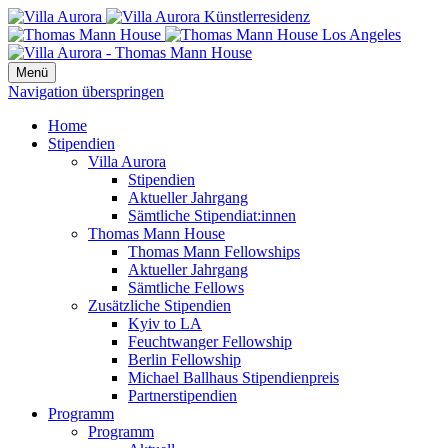
Menü
Navigation überspringen
Home
Stipendien
Villa Aurora
Stipendien
Aktueller Jahrgang
Sämtliche Stipendiat:innen
Thomas Mann House
Thomas Mann Fellowships
Aktueller Jahrgang
Sämtliche Fellows
Zusätzliche Stipendien
Kyiv to LA
Feuchtwanger Fellowship
Berlin Fellowship
Michael Ballhaus Stipendienpreis
Partnerstipendien
Programm
Programm