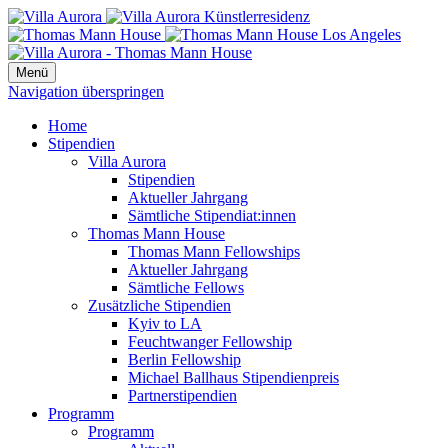
Menü
Navigation überspringen
Home
Stipendien
Villa Aurora
Stipendien
Aktueller Jahrgang
Sämtliche Stipendiat:innen
Thomas Mann House
Thomas Mann Fellowships
Aktueller Jahrgang
Sämtliche Fellows
Zusätzliche Stipendien
Kyiv to LA
Feuchtwanger Fellowship
Berlin Fellowship
Michael Ballhaus Stipendienpreis
Partnerstipendien
Programm
Programm