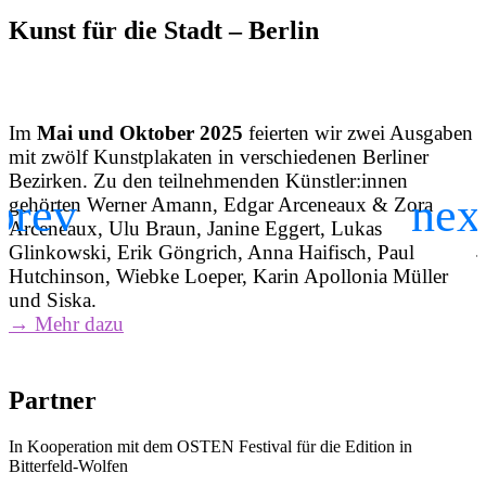
Kunst für die Stadt – Berlin
Im
Mai und Oktober 2025
feierten wir zwei Ausgaben
mit zwölf Kunstplakaten in verschiedenen Berliner
D
Bezirken. Zu den teilnehmenden Künstler:innen
K
gehörten Werner Amann, Edgar Arceneaux & Zora
Arceneaux, Ulu Braun, Janine Eggert, Lukas
j
Glinkowski, Erik Göngrich, Anna Haifisch, Paul
B
Hutchinson, Wiebke Loeper, Karin Apollonia Müller
und Siska.
→ Mehr dazu
Partner
In Kooperation mit dem OSTEN Festival für die Edition in
Bitterfeld-Wolfen