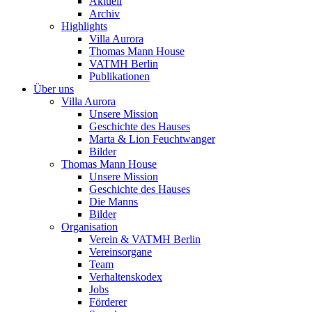
Aktuell
Archiv
Highlights
Villa Aurora
Thomas Mann House
VATMH Berlin
Publikationen
Über uns
Villa Aurora
Unsere Mission
Geschichte des Hauses
Marta & Lion Feuchtwanger
Bilder
Thomas Mann House
Unsere Mission
Geschichte des Hauses
Die Manns
Bilder
Organisation
Verein & VATMH Berlin
Vereinsorgane
Team
Verhaltenskodex
Jobs
Förderer