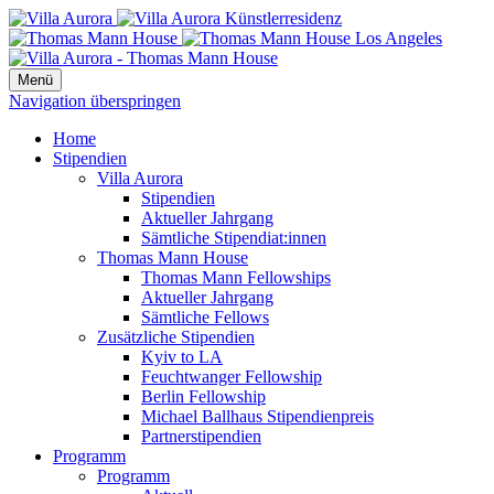
Menü
Navigation überspringen
Home
Stipendien
Villa Aurora
Stipendien
Aktueller Jahrgang
Sämtliche Stipendiat:innen
Thomas Mann House
Thomas Mann Fellowships
Aktueller Jahrgang
Sämtliche Fellows
Zusätzliche Stipendien
Kyiv to LA
Feuchtwanger Fellowship
Berlin Fellowship
Michael Ballhaus Stipendienpreis
Partnerstipendien
Programm
Programm