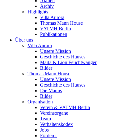
Aktuell
Archiv
Highlights
Villa Aurora
Thomas Mann House
VATMH Berlin
Publikationen
Über uns
Villa Aurora
Unsere Mission
Geschichte des Hauses
Marta & Lion Feuchtwanger
Bilder
Thomas Mann House
Unsere Mission
Geschichte des Hauses
Die Manns
Bilder
Organisation
Verein & VATMH Berlin
Vereinsorgane
Team
Verhaltenskodex
Jobs
Förderer