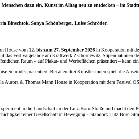
Menschen dazu ein, Kunst im Alltag neu zu entdecken – im Stadt
ria Binschtok, Sonya Schönberger, Luise Schröder.
ann House vom
12. bis zum 27. September 2026
in Kooperation mit de
uf das Festivalgelände am Kraftwerk Zschornewitz. Stipendiatinnen der 
fentlichen Raum – auf Plakat- und Werbeflächen präsentiert – kann ei
 Schröder präsentiert. Bei allen drei Künstler:innen spielt die Ausei
s Villa Aurora & Thomas Mann House in Kooperation mit dem Festival 
Experiment in die Landschaft an der Lutz-Born-Straße und macht den P
lschichtigkeit einer Gesellschaft in Bewegung・Standort: Lutz-Born-Str