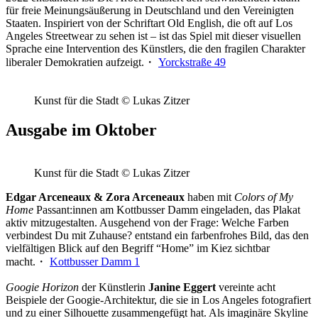
für freie Meinungsäußerung in Deutschland und den Vereinigten
Staaten. Inspiriert von der Schriftart Old English, die oft auf Los
Angeles Streetwear zu sehen ist – ist das Spiel mit dieser visuellen
Sprache eine Intervention des Künstlers, die den fragilen Charakter
liberaler Demokratien aufzeigt.・
Yorckstraße 49
Kunst für die Stadt © Lukas Zitzer
Ausgabe im Oktober
Kunst für die Stadt © Lukas Zitzer
Edgar Arceneaux & Zora Arceneaux
haben mit
Colors of My
Home
Passant:innen am Kottbusser Damm eingeladen, das Plakat
aktiv mitzugestalten. Ausgehend von der Frage: Welche Farben
verbindest Du mit Zuhause? entstand ein farbenfrohes Bild, das den
vielfältigen Blick auf den Begriff “Home” im Kiez sichtbar
macht.・
Kottbusser Damm 1
Googie Horizon
der Künstlerin
Janine Eggert
vereinte acht
Beispiele der Googie-Architektur, die sie in Los Angeles fotografiert
und zu einer Silhouette zusammengefügt hat. Als imaginäre Skyline