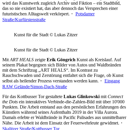
wird das Kunstwerk zugleich Archiv und Fiktion – ein Stadtbild,
das so nie existiert hat, das aber dennoch das Versprechen einer
futuristischen Alltagswelt verkörpert.・
Potsdamer
Straße/Kurfürstenstraße
Kunst für die Stadt © Lukas Zitzer
Kunst für die Stadt © Lukas Zitzer
Mit
ART HEALS
zeigte
Erik Göngrich
Kunst als Kreislauf. Auf
seinem Plakat begegnen sich Bilder von Autos und Waldbränden
mit dem Schriftzug „ART HEALS“. Im Kontrast zu
Rauchschwaden und Zerstörung entfaltet sich die Frage, ob Kunst
selbst als heilender Prozess verstanden werden kann.・
Eingang
RAW Gelände/Simon-Dach-Straße
Für das Kottbusser Tor gestaltete
Lukas Glinkowski
mit
Connect
the Dots
ein interaktives Verbinde-die-Zahlen-Bild mit über 10'000
Punkten. Die Arbeit entstand aus den persönlichen Erfahrungen des
Künstlers während seines Aufenthalts 2019 in der Villa Aurora.
Damals erlebte er Waldbrände in Pacific Palisades aus unmittelbarer
Nähe. Die Arbeit ist dem Einsatz der Feuerwehrleute gewidmet.・
Skalitzer Straße/Kottbusser Tor