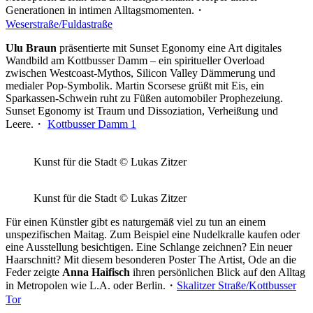
Generationen in intimen Alltagsmomenten.・
Weserstraße/Fuldastraße
Ulu Braun
präsentierte mit Sunset Egonomy eine Art digitales
Wandbild am Kottbusser Damm – ein spiritueller Overload
zwischen Westcoast-Mythos, Silicon Valley Dämmerung und
medialer Pop-Symbolik. Martin Scorsese grüßt mit Eis, ein
Sparkassen-Schwein ruht zu Füßen automobiler Prophezeiung.
Sunset Egonomy ist Traum und Dissoziation, Verheißung und
Leere.・
Kottbusser Damm 1
Kunst für die Stadt © Lukas Zitzer
Kunst für die Stadt © Lukas Zitzer
Für einen Künstler gibt es naturgemäß viel zu tun an einem
unspezifischen Maitag. Zum Beispiel eine Nudelkralle kaufen oder
eine Ausstellung besichtigen. Eine Schlange zeichnen? Ein neuer
Haarschnitt? Mit diesem besonderen Poster The Artist, Ode an die
Feder zeigte
Anna Haifisch
ihren persönlichen Blick auf den Alltag
in Metropolen wie L.A. oder Berlin.・
Skalitzer Straße/Kottbusser
Tor