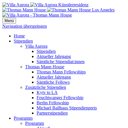
Menü
Navigation überspringen
Home
Stipendien
Villa Aurora
Stipendien
Aktueller Jahrgang
Sämtliche Stipendiat:innen
Thomas Mann House
Thomas Mann Fellowships
Aktueller Jahrgang
Sämtliche Fellows
Zusätzliche Stipendien
Kyiv to LA
Feuchtwanger Fellowship
Berlin Fellowship
Michael Ballhaus Stipendienpreis
Partnerstipendien
Programm
Programm