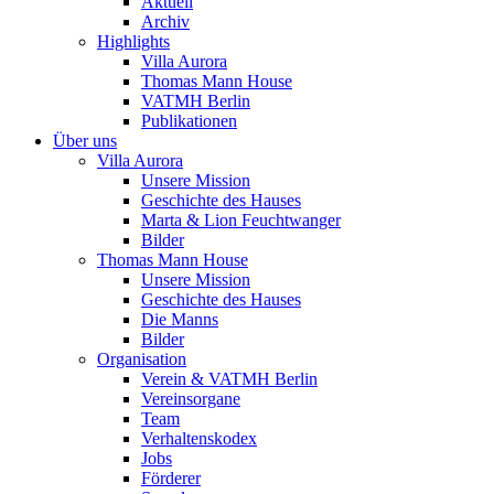
Aktuell
Archiv
Highlights
Villa Aurora
Thomas Mann House
VATMH Berlin
Publikationen
Über uns
Villa Aurora
Unsere Mission
Geschichte des Hauses
Marta & Lion Feuchtwanger
Bilder
Thomas Mann House
Unsere Mission
Geschichte des Hauses
Die Manns
Bilder
Organisation
Verein & VATMH Berlin
Vereinsorgane
Team
Verhaltenskodex
Jobs
Förderer