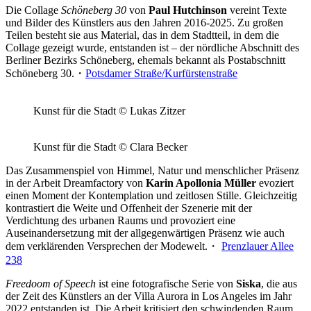
Die Collage
Schöneberg 30
von
Paul Hutchinson
vereint Texte
und Bilder des Künstlers aus den Jahren 2016-2025. Zu großen
Teilen besteht sie aus Material, das in dem Stadtteil, in dem die
Collage gezeigt wurde, entstanden ist – der nördliche Abschnitt des
Berliner Bezirks Schöneberg, ehemals bekannt als Postabschnitt
Schöneberg 30.・
Potsdamer Straße/Kurfürstenstraße
Kunst für die Stadt © Lukas Zitzer
Kunst für die Stadt © Clara Becker
Das Zusammenspiel von Himmel, Natur und menschlicher Präsenz
in der Arbeit Dreamfactory von
Karin Apollonia Müller
evoziert
einen Moment der Kontemplation und zeitlosen Stille. Gleichzeitig
kontrastiert die Weite und Offenheit der Szenerie mit der
Verdichtung des urbanen Raums und provoziert eine
Auseinandersetzung mit der allgegenwärtigen Präsenz wie auch
dem verklärenden Versprechen der Modewelt.・
Prenzlauer Allee
238
Freedoom of Speech
ist eine fotografische Serie von
Siska
, die aus
der Zeit des Künstlers an der Villa Aurora in Los Angeles im Jahr
2022 entstanden ist. Die Arbeit kritisiert den schwindenden Raum