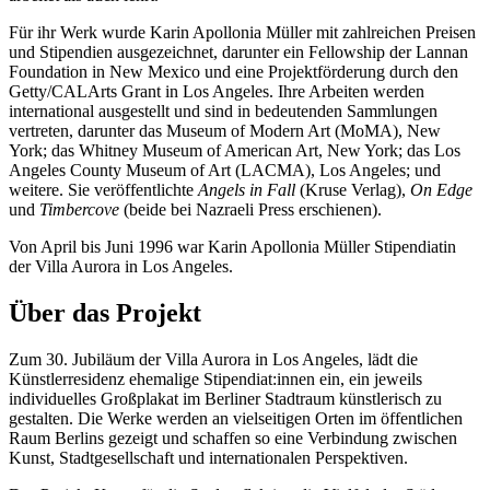
Für ihr Werk wurde Karin Apollonia Müller mit zahlreichen Preisen
und Stipendien ausgezeichnet, darunter
ein Fellowship der Lannan
Foundation in New Mexico
und
eine Projektförderung durch den
Getty/CALArts Grant in Los Angeles
.
Ihre Arbeiten werden
international ausgestellt und sind in bedeutenden Sammlungen
vertreten, darunter das Museum of Modern Art (MoMA), New
York; das Whitney Museum of American Art, New York; das Los
Angeles County Museum of Art (LACMA), Los Angeles;
und
weitere
.
Sie
veröffentlichte
Angels in Fall
(Kruse Verlag),
On Edge
und
Timbercove
(beide bei Nazraeli Press erschienen).
Von April bis Juni 1996 war Karin Apollonia Müller
Stipendiatin
der Villa Aurora in Los Angeles.
Über das Projekt
Zum 30. Jubiläum der Villa Aurora in Los Angeles, lädt die
Künstlerresidenz ehemalige Stipendiat:innen ein, ein jeweils
individuelles Großplakat im Berliner Stadtraum künstlerisch zu
gestalten. Die Werke werden an vielseitigen Orten im öffentlichen
Raum Berlins gezeigt und schaffen so eine Verbindung zwischen
Kunst, Stadtgesellschaft und internationalen Perspektiven.