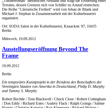
„Theaterroman“ literarisches Neuland und wagt die Eroberung eines
Terrains, dessen Grenzen sich von Schiller zu Artaud erstrecken.
Die Reihe "Literarische Freiheit" wird von Johan de Blank und
Michael J. Stephan in Zusammenarbeit mit der Kulturbrauerei
organisiert.
Ort: SODA Salon in der Kulturbrauerei, Knaackstr. 97, 10435
Berlin
Mittwoch,
19.09.2012
Ausstellungseröffnung Beyond The
Frame
19.09.2012
Berlin
Ein temporäres Kunstprojekt in der Residenz des Botschafters der
Vereinigten Staaten von Amerika in Deutschland, Philip D. Murphy
und Tammy S. Murphy
Robert Bechtle / Tom Blackwell / Chuck Close / Robert Cottingham
/ Don Eddy / Richard Estes / Audrey Flack / Ralph Goings / Sabine
Hornig / Christian Keinstar / Ron Kleemann / Richard Mclean /