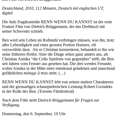
Deutschland, 2010, 112 Minuten, Deutsch mit englischen UT,
digital
Die Indi-Tragikomödie RENN WENN DU KANNST ist der erste
Feature Film von Dietrich Brüggemann, der das Drehbuch mit
seiner Schwester schrieb.
Ben wird sein Leben im Rollstuhl verbringen müssen, was ihn, trotz
aller Lebendigkeit und einer grossen Portion Humors, oft
verzweifeln lässt. Als er Christian kennenlernt, behandelt er ihn wie
seine früheren Helfer. Aber die Dinge sehen ganz anders aus, als
Christian Annika “die Cello Spielerin von gegenüber” trifft, die Ben
seit Jahren vom Fenster aus gesehen hat. Die drei werden Freunde,
wobei Annika in der Mitte einer emotional geladenen und manchmal
gefährlichen
ménage à trois
steht. (…)
RENN WENN DU KANNST lebt von seinen starken Charakteren
und der grossartigen schauspielerischen Leistung Robert Gwisdeks
in der Rolle des Ben. (Toronto Filmfestival)
Nach dem Film steht Dietrich Brüggemann für Fragen zur
Verfügung.
Donnerstag, den 6. September, 19 Uhr