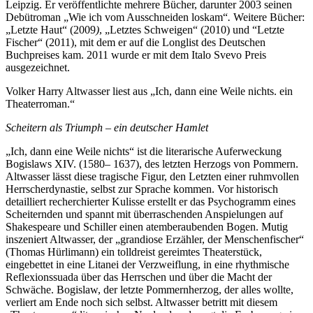
Leipzig. Er veröffentlichte mehrere Bücher, darunter 2003 seinen
Debütroman „Wie ich vom Ausschneiden loskam“
.
Weitere Bücher:
„Letzte Haut“ (2009
)
, „Letztes Schweigen“ (2010) und “Letzte
Fischer“ (2011), mit dem er auf die Longlist des Deutschen
Buchpreises kam. 2011 wurde er mit dem Italo Svevo Preis
ausgezeichnet.
Volker Harry Altwasser liest aus „Ich, dann eine Weile nichts. ein
Theaterroman.“
Scheitern als Triumph – ein deutscher Hamlet
„Ich, dann eine Weile nichts“ ist die literarische Auferweckung
Bogislaws XIV. (1580– 1637), des letzten Herzogs von Pommern.
Altwasser lässt diese tragische Figur, den Letzten einer ruhmvollen
Herrscherdynastie, selbst zur Sprache kommen. Vor historisch
detailliert recherchierter Kulisse erstellt er das Psychogramm eines
Scheiternden und spannt mit überraschenden Anspielungen auf
Shakespeare und Schiller einen atemberaubenden Bogen. Mutig
inszeniert Altwasser, der „grandiose Erzähler, der Menschenfischer“
(Thomas Hürlimann) ein tolldreist gereimtes Theaterstück,
eingebettet in eine Litanei der Verzweiflung, in eine rhythmische
Reflexionssuada über das Herrschen und über die Macht der
Schwäche. Bogislaw, der letzte Pommernherzog, der alles wollte,
verliert am Ende noch sich selbst. Altwasser betritt mit diesem