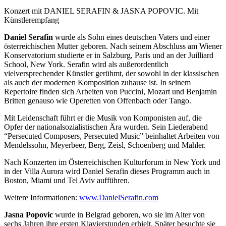
Konzert mit DANIEL SERAFIN & JASNA POPOVIC. Mit
Künstlerempfang
Daniel Serafin
wurde als Sohn eines deutschen Vaters und einer
österreichischen Mutter geboren. Nach seinem Abschluss am Wiener
Konservatorium studierte er in Salzburg, Paris und an der Juilliard
School, New York. Serafin wird als außerordentlich
vielversprechender Künstler gerühmt, der sowohl in der klassischen
als auch der modernen Komposition zuhause ist. In seinem
Repertoire finden sich Arbeiten von Puccini, Mozart und Benjamin
Britten genauso wie Operetten von Offenbach oder Tango.
Mit Leidenschaft führt er die Musik von Komponisten auf, die
Opfer der nationalsozialistischen Ära wurden. Sein Liederabend
“Persecuted Composers, Persecuted Music” beinhaltet Arbeiten von
Mendelssohn, Meyerbeer, Berg, Zeisl, Schoenberg und Mahler.
Nach Konzerten im Österreichischen Kulturforum in New York und
in der Villa Aurora wird Daniel Serafin dieses Programm auch in
Boston, Miami und Tel Aviv aufführen.
Weitere Informationen:
www.DanielSerafin.com
Jasna Popovic
wurde in Belgrad geboren, wo sie im Alter von
sechs Jahren ihre ersten Klavierstunden erhielt. Später besuchte sie