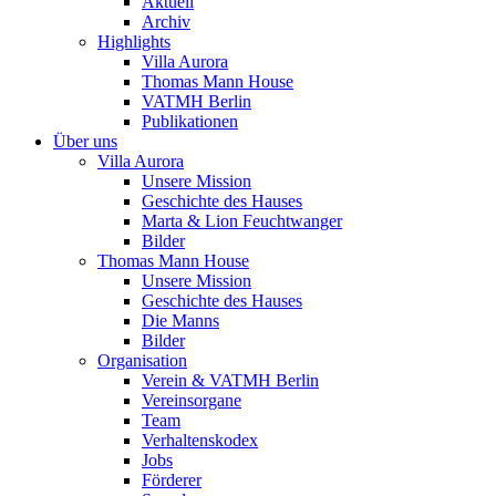
Aktuell
Archiv
Highlights
Villa Aurora
Thomas Mann House
VATMH Berlin
Publikationen
Über uns
Villa Aurora
Unsere Mission
Geschichte des Hauses
Marta & Lion Feuchtwanger
Bilder
Thomas Mann House
Unsere Mission
Geschichte des Hauses
Die Manns
Bilder
Organisation
Verein & VATMH Berlin
Vereinsorgane
Team
Verhaltenskodex
Jobs
Förderer