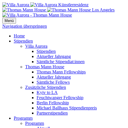
Menü
Navigation überspringen
Home
Stipendien
Villa Aurora
Stipendien
Aktueller Jahrgang
Sämtliche Stipendiat:innen
Thomas Mann House
Thomas Mann Fellowships
Aktueller Jahrgang
Sämtliche Fellows
Zusätzliche Stipendien
Kyiv to LA
Feuchtwanger Fellowship
Berlin Fellowship
Michael Ballhaus Stipendienpreis
Partnerstipendien
Programm
Programm