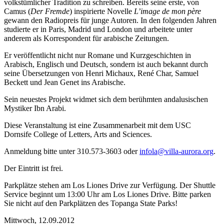
volkstümlicher Tradition zu schreiben. Bereits seine erste, von
Camus (
Der Fremde
) inspirierte Novelle
L’image de mon père
gewann den Radiopreis für junge Autoren. In den folgenden Jahren
studierte er in Paris, Madrid und London und arbeitete unter
anderem als Korrespondent für arabische Zeitungen.
Er veröffentlicht nicht nur Romane und Kurzgeschichten in
Arabisch, Englisch und Deutsch, sondern ist auch bekannt durch
seine Übersetzungen von Henri Michaux, René Char, Samuel
Beckett und Jean Genet ins Arabische.
Sein neuestes Projekt widmet sich dem berühmten andalusischen
Mystiker Ibn Arabi.
Diese Veranstaltung ist eine Zusammenarbeit mit dem USC
Dornsife College of Letters, Arts and Sciences.
Anmeldung bitte unter 310.573-3603 oder
infola@villa-aurora.org
.
Der Eintritt ist frei.
Parkplätze stehen am Los Liones Drive zur Verfügung. Der Shuttle
Service beginnt um 13:00 Uhr am Los Liones Drive. Bitte parken
Sie nicht auf den Parkplätzen des Topanga State Parks!
Mittwoch,
12.09.2012