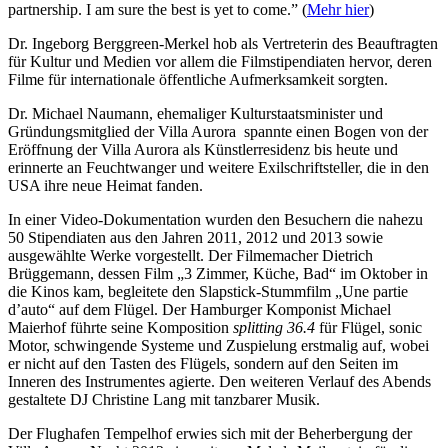
partnership. I am sure the best is yet to come.” (
Mehr hier
)
Dr. Ingeborg Berggreen-Merkel hob als Vertreterin des Beauftragten
für Kultur und Medien vor allem die Filmstipendiaten hervor, deren
Filme für internationale öffentliche Aufmerksamkeit sorgten.
Dr. Michael Naumann, ehemaliger Kulturstaatsminister und
Gründungsmitglied der Villa Aurora spannte einen Bogen von der
Eröffnung der Villa Aurora als Künstlerresidenz bis heute und
erinnerte an Feuchtwanger und weitere Exilschriftsteller, die in den
USA ihre neue Heimat fanden.
In einer Video-Dokumentation wurden den Besuchern die nahezu
50 Stipendiaten aus den Jahren 2011, 2012 und 2013 sowie
ausgewählte Werke vorgestellt. Der Filmemacher Dietrich
Brüggemann, dessen Film „3 Zimmer, Küche, Bad“ im Oktober in
die Kinos kam, begleitete den Slapstick-Stummfilm „Une partie
d’auto“ auf dem Flügel. Der Hamburger Komponist Michael
Maierhof führte seine Komposition
splitting 36.4
für Flügel, sonic
Motor, schwingende Systeme und Zuspielung erstmalig auf, wobei
er nicht auf den Tasten des Flügels, sondern auf den Seiten im
Inneren des Instrumentes agierte. Den weiteren Verlauf des Abends
gestaltete DJ Christine Lang mit tanzbarer Musik.
Der Flughafen Tempelhof erwies sich mit der Beherbergung der