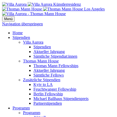
Menü
Navigation überspringen
Home
Stipendien
Villa Aurora
Stipendien
Aktueller Jahrgang
Sämtliche Stipendiat:innen
Thomas Mann House
Thomas Mann Fellowships
Aktueller Jahrgang
Sämtliche Fellows
Zusätzliche Stipendien
Kyiv to LA
Feuchtwanger Fellowship
Berlin Fellowship
Michael Ballhaus Stipendienpreis
Partnerstipendien
Programm
Programm