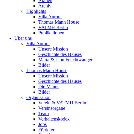
Aktuell
Archiv
Highlights
Villa Aurora
Thomas Mann House
VATMH Berlin
Publikationen
Über uns
Villa Aurora
Unsere Mission
Geschichte des Hauses
Marta & Lion Feuchtwanger
Bilder
Thomas Mann House
Unsere Mission
Geschichte des Hauses
Die Manns
Bilder
Organisation
Verein & VATMH Berlin
Vereinsorgane
Team
Verhaltenskodex
Jobs
Förderer