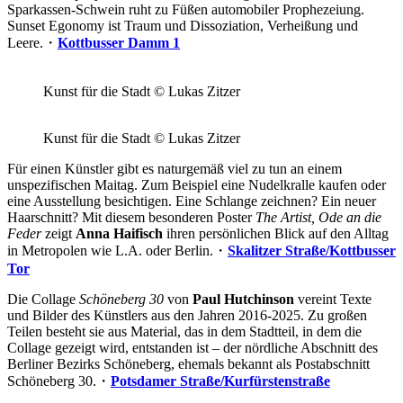
Sparkassen-Schwein ruht zu Füßen automobiler Prophezeiung.
Sunset Egonomy ist Traum und Dissoziation, Verheißung und
Leere.・
Kottbusser Damm 1
Kunst für die Stadt © Lukas Zitzer
Kunst für die Stadt © Lukas Zitzer
Für einen Künstler gibt es naturgemäß viel zu tun an einem
unspezifischen Maitag. Zum Beispiel eine Nudelkralle kaufen oder
eine Ausstellung besichtigen. Eine Schlange zeichnen? Ein neuer
Haarschnitt? Mit diesem besonderen Poster
The Artist, Ode an die
Feder
zeigt
Anna Haifisch
ihren persönlichen Blick auf den Alltag
in Metropolen wie L.A. oder Berlin.・
Skalitzer Straße/Kottbusser
Tor
Die Collage
Schöneberg 30
von
Paul Hutchinson
vereint Texte
und Bilder des Künstlers aus den Jahren 2016-2025. Zu großen
Teilen besteht sie aus Material, das in dem Stadtteil, in dem die
Collage gezeigt wird, entstanden ist – der nördliche Abschnitt des
Berliner Bezirks Schöneberg, ehemals bekannt als Postabschnitt
Schöneberg 30.・
Potsdamer Straße/Kurfürstenstraße