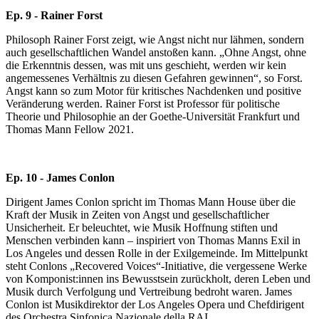
Ep. 9 - Rainer Forst
Philosoph Rainer Forst zeigt, wie Angst nicht nur lähmen, sondern
auch gesellschaftlichen Wandel anstoßen kann. „Ohne Angst, ohne
die Erkenntnis dessen, was mit uns geschieht, werden wir kein
angemessenes Verhältnis zu diesen Gefahren gewinnen“, so Forst.
Angst kann so zum Motor für kritisches Nachdenken und positive
Veränderung werden. Rainer Forst ist Professor für politische
Theorie und Philosophie an der Goethe-Universität Frankfurt und
Thomas Mann Fellow 2021.
Ep. 10 - James Conlon
Dirigent James Conlon spricht im Thomas Mann House über die
Kraft der Musik in Zeiten von Angst und gesellschaftlicher
Unsicherheit. Er beleuchtet, wie Musik Hoffnung stiften und
Menschen verbinden kann – inspiriert von Thomas Manns Exil in
Los Angeles und dessen Rolle in der Exilgemeinde. Im Mittelpunkt
steht Conlons „Recovered Voices“-Initiative, die vergessene Werke
von Komponist:innen ins Bewusstsein zurückholt, deren Leben und
Musik durch Verfolgung und Vertreibung bedroht waren. James
Conlon ist Musikdirektor der Los Angeles Opera und Chefdirigent
des Orchestra Sinfonica Nazionale della RAI.