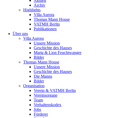
Aktuell
Archiv
Highlights
Villa Aurora
Thomas Mann House
VATMH Berlin
Publikationen
Über uns
Villa Aurora
Unsere Mission
Geschichte des Hauses
Marta & Lion Feuchtwanger
Bilder
Thomas Mann House
Unsere Mission
Geschichte des Hauses
Die Manns
Bilder
Organisation
Verein & VATMH Berlin
Vereinsorgane
Team
Verhaltenskodex
Jobs
Förderer