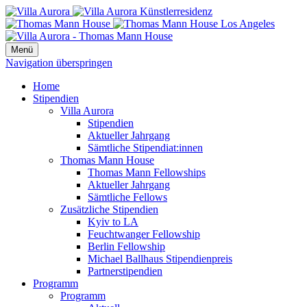
Menü
Navigation überspringen
Home
Stipendien
Villa Aurora
Stipendien
Aktueller Jahrgang
Sämtliche Stipendiat:innen
Thomas Mann House
Thomas Mann Fellowships
Aktueller Jahrgang
Sämtliche Fellows
Zusätzliche Stipendien
Kyiv to LA
Feuchtwanger Fellowship
Berlin Fellowship
Michael Ballhaus Stipendienpreis
Partnerstipendien
Programm
Programm