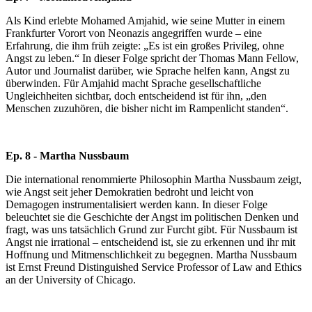
Als Kind erlebte Mohamed Amjahid, wie seine Mutter in einem
Frankfurter Vorort von Neonazis angegriffen wurde – eine
Erfahrung, die ihm früh zeigte: „Es ist ein großes Privileg, ohne
Angst zu leben.“ In dieser Folge spricht der Thomas Mann Fellow,
Autor und Journalist darüber, wie Sprache helfen kann, Angst zu
überwinden. Für Amjahid macht Sprache gesellschaftliche
Ungleichheiten sichtbar, doch entscheidend ist für ihn, „den
Menschen zuzuhören, die bisher nicht im Rampenlicht standen“.
Ep. 8 - Martha Nussbaum
Die international renommierte Philosophin Martha Nussbaum zeigt,
wie Angst seit jeher Demokratien bedroht und leicht von
Demagogen instrumentalisiert werden kann. In dieser Folge
beleuchtet sie die Geschichte der Angst im politischen Denken und
fragt, was uns tatsächlich Grund zur Furcht gibt. Für Nussbaum ist
Angst nie irrational – entscheidend ist, sie zu erkennen und ihr mit
Hoffnung und Mitmenschlichkeit zu begegnen. Martha Nussbaum
ist Ernst Freund Distinguished Service Professor of Law and Ethics
an der University of Chicago.