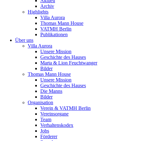
Aktuell
Archiv
Highlights
Villa Aurora
Thomas Mann House
VATMH Berlin
Publikationen
Über uns
Villa Aurora
Unsere Mission
Geschichte des Hauses
Marta & Lion Feuchtwanger
Bilder
Thomas Mann House
Unsere Mission
Geschichte des Hauses
Die Manns
Bilder
Organisation
Verein & VATMH Berlin
Vereinsorgane
Team
Verhaltenskodex
Jobs
Förderer