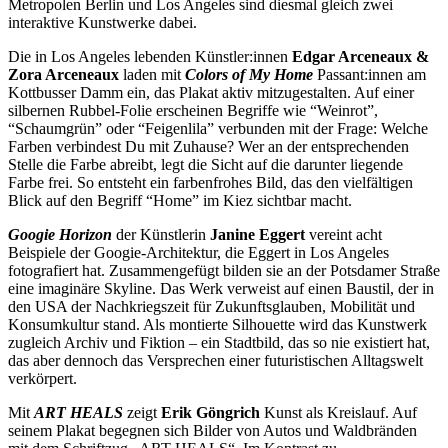
Metropolen Berlin und Los Angeles sind diesmal gleich zwei
interaktive Kunstwerke dabei.
Die in Los Angeles lebenden Künstler:innen
Edgar Arceneaux &
Zora Arceneaux
laden mit
Colors of My Home
Passant:innen am
Kottbusser Damm ein, das Plakat aktiv mitzugestalten. Auf einer
silbernen Rubbel-Folie erscheinen Begriffe wie “Weinrot”,
“Schaumgrün” oder “Feigenlila” verbunden mit der Frage: Welche
Farben verbindest Du mit Zuhause? Wer an der entsprechenden
Stelle die Farbe abreibt, legt die Sicht auf die darunter liegende
Farbe frei. So entsteht ein farbenfrohes Bild, das den vielfältigen
Blick auf den Begriff “Home” im Kiez sichtbar macht.
Googie Horizon
der Künstlerin
Janine Eggert
vereint acht
Beispiele der Googie-Architektur, die Eggert in Los Angeles
fotografiert hat. Zusammengefügt bilden sie an der Potsdamer Straße
eine imaginäre Skyline. Das Werk verweist auf einen Baustil, der in
den USA der Nachkriegszeit für Zukunftsglauben, Mobilität und
Konsumkultur stand. Als montierte Silhouette wird das Kunstwerk
zugleich Archiv und Fiktion – ein Stadtbild, das so nie existiert hat,
das aber dennoch das Versprechen einer futuristischen Alltagswelt
verkörpert.
Mit
ART HEALS
zeigt
Erik Göngrich
Kunst als Kreislauf. Auf
seinem Plakat begegnen sich Bilder von Autos und Waldbränden