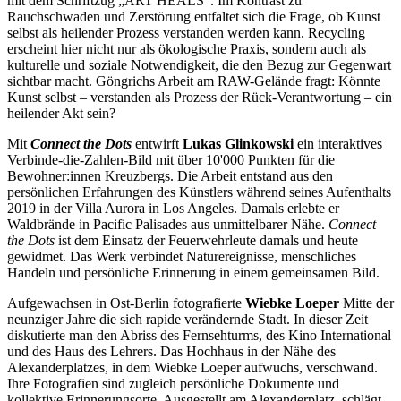
mit dem Schriftzug „ART HEALS“. Im Kontrast zu
Rauchschwaden und Zerstörung entfaltet sich die Frage, ob Kunst
selbst als heilender Prozess verstanden werden kann. Recycling
erscheint hier nicht nur als ökologische Praxis, sondern auch als
kulturelle und soziale Notwendigkeit, die den Bezug zur Gegenwart
sichtbar macht. Göngrichs Arbeit am RAW-Gelände fragt: Könnte
Kunst selbst – verstanden als Prozess der Rück-Verantwortung – ein
heilender Akt sein?
Mit
Connect the Dots
entwirft
Lukas Glinkowski
ein interaktives
Verbinde-die-Zahlen-Bild mit über 10'000 Punkten für die
Bewohner:innen Kreuzbergs. Die Arbeit entstand aus den
persönlichen Erfahrungen des Künstlers während seines Aufenthalts
2019 in der Villa Aurora in Los Angeles. Damals erlebte er
Waldbrände in Pacific Palisades aus unmittelbarer Nähe.
Connect
the Dots
ist dem Einsatz der Feuerwehrleute damals und heute
gewidmet. Das Werk verbindet Naturereignisse, menschliches
Handeln und persönliche Erinnerung in einem gemeinsamen Bild.
Aufgewachsen in Ost-Berlin fotografierte
Wiebke Loeper
Mitte der
neunziger Jahre die sich rapide verändernde Stadt. In dieser Zeit
diskutierte man den Abriss des Fernsehturms, des Kino International
und des Haus des Lehrers. Das Hochhaus in der Nähe des
Alexanderplatzes, in dem Wiebke Loeper aufwuchs, verschwand.
Ihre Fotografien sind zugleich persönliche Dokumente und
kollektive Erinnerungsorte. Ausgestellt am Alexanderplatz, schlägt