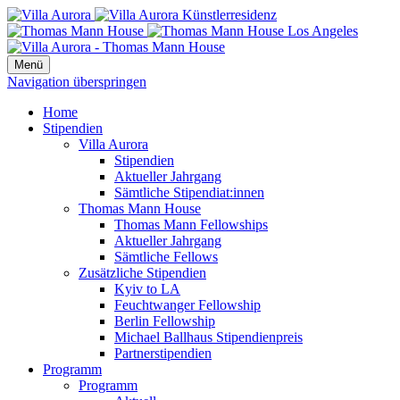
Menü
Navigation überspringen
Home
Stipendien
Villa Aurora
Stipendien
Aktueller Jahrgang
Sämtliche Stipendiat:innen
Thomas Mann House
Thomas Mann Fellowships
Aktueller Jahrgang
Sämtliche Fellows
Zusätzliche Stipendien
Kyiv to LA
Feuchtwanger Fellowship
Berlin Fellowship
Michael Ballhaus Stipendienpreis
Partnerstipendien
Programm
Programm