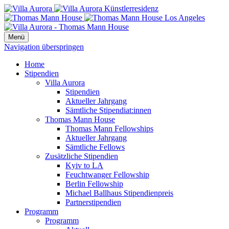
Menü
Navigation überspringen
Home
Stipendien
Villa Aurora
Stipendien
Aktueller Jahrgang
Sämtliche Stipendiat:innen
Thomas Mann House
Thomas Mann Fellowships
Aktueller Jahrgang
Sämtliche Fellows
Zusätzliche Stipendien
Kyiv to LA
Feuchtwanger Fellowship
Berlin Fellowship
Michael Ballhaus Stipendienpreis
Partnerstipendien
Programm
Programm