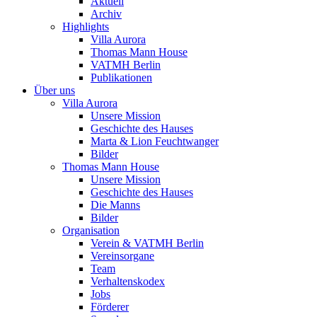
Aktuell
Archiv
Highlights
Villa Aurora
Thomas Mann House
VATMH Berlin
Publikationen
Über uns
Villa Aurora
Unsere Mission
Geschichte des Hauses
Marta & Lion Feuchtwanger
Bilder
Thomas Mann House
Unsere Mission
Geschichte des Hauses
Die Manns
Bilder
Organisation
Verein & VATMH Berlin
Vereinsorgane
Team
Verhaltenskodex
Jobs
Förderer