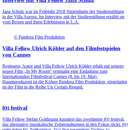
Interview mit Villa Fellow Jana Schulz
Jana Schulz war im Frühjahr 2018 Stipendiatin der Studienstiftung
in der Villa Aurora. Im Interview mit der Studienstiftung erzählt sie
vom Boxen und ihren Erlebnissen in L.A.
© Pandora Film Produktion
Villa Fellow Ulrich Köhler auf den Filmfestspielen
von Cannes
Regisseur, Autor und Villa Fellow Ulrich Köhler erhält mit seinem
neuen Film „In My Room“ erstmalig eine Einladung zum
Internationalen Filmfestival Cannes (8. bis 19. Mai).
Hauptproduzent ist die Kölner Pandora Film Produktion, eingeladen
ist der Film in die Reihe Un Certain Regard.
f(t) festival
Villa Fellow Stefan Goldmann kuratiert das zweitägige f(t) festival,
das alternative musikalische Zeitgestaltungen in den Fokus rückt. f(t)
steht dabei für
Zeitfunktion
. Von live gespieltem Techno zu