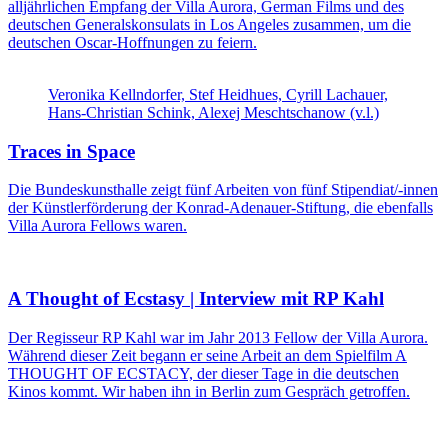
alljährlichen Empfang der Villa Aurora, German Films und des
deutschen Generalskonsulats in Los Angeles zusammen, um die
deutschen Oscar-Hoffnungen zu feiern.
Veronika Kellndorfer, Stef Heidhues, Cyrill Lachauer,
Hans-Christian Schink, Alexej Meschtschanow (v.l.)
Traces in Space
Die Bundeskunsthalle zeigt fünf Arbeiten von fünf Stipendiat/-innen
der Künstlerförderung der Konrad-Adenauer-Stiftung, die ebenfalls
Villa Aurora Fellows waren.
A Thought of Ecstasy | Interview mit RP Kahl
Der Regisseur RP Kahl war im Jahr 2013 Fellow der Villa Aurora.
Während dieser Zeit begann er seine Arbeit an dem Spielfilm A
THOUGHT OF ECSTACY, der dieser Tage in die deutschen
Kinos kommt. Wir haben ihn in Berlin zum Gespräch getroffen.