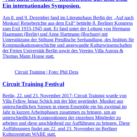
Ein internationales Symposion.
Am 8. und 9. Dezember fand im Literaturhaus Berlin der „Auf nach
Moskau! Reiseberichte aus dem Exil“ betitelte 8. Berliner Kongress
zum Exil 1933-1945 statt. Er fand unter der Leitung von Hermann
Haarmann (Berlin) und Anne Hartmann (Bochum) mit
Unterstützung der Stiftung Preußische Seehandlung, des Instituts für
Kommunikationsgeschichte und angewandte Kulturwissenschaften
der Freien Universität Berlin sowie des Vereins Villa Aurora &
Thomas Mann House statt.
Circuit Training | Foto: Phil Dera
Circuit Training Festival
Berlin, 22. und 23. November 2017: Circuit Training wurde von
Villa Fellow Ignaz Schick mit der Idee gegründet, Musiker aus
unterschiedlichen Szenen in einem Ensemble ein bis zweimal im
Jahr in kurzen Arbeitsphasen zusammen zu bringen, um an
unterschiedlichen Kompositionen der einzelnen Mitglieder zu
arbeiten und diese anschließend zur Aufführung zu bringen. Diese
Aufführungen findet am 22. und 23. November im Berliner
Kulturzentrum WABE statt.