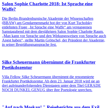
Salon Sophie Charlotte 2018: Ist Sprache eine
Waffe?
Die Berlin-Brandenburgische Akademie der Wissenschaften
(BBAW) am Gendarmenmarkt bot der von Kurt Tucholsky
entlehnten Frage „Ist Sprache eine Waffe“ am vergangenen
Samstagabend mit dem diesjährigen Salon Sophie Charlotte Raum.
„Man kann vor Sprache und den Wirkungsweisen von Sprache auch
Angst haben“, stellte Martin Grötschel, der Präsident der Akademie,
in seiner Begrüßungsansprache fest.
Silke Scheuermann übernimmt die Frankfurter
Poetikdozentur
Villa Fellow Silke Scheuermann übernimmt die renommierte
Frankfurter Poetikdozentur. Ab dem 23. Januar 2018 wird sie an
drei aufeinanderfolgenden Dienstagen unter dem Titel GERADE
NOCH DUNKEL GENUG über ihre Poetologie sprechen.
"Auf nach Moskau! " Reiseberichte aus dem Exil.