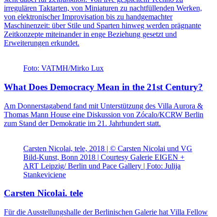
irregulären Taktarten, von Miniaturen zu nachtfüllenden Werken,
von elektronischer Improvisation bis zu handgemachter
Maschinenzeit: über Stile und Sparten hinweg werden prägnante
Zeitkonzepte miteinander in enge Beziehung gesetzt und
Erweiterungen erkundet.
Foto: VATMH/Mirko Lux
What Does Democracy Mean in the 21st Century?
Am Donnerstagabend fand mit Unterstützung des Villa Aurora &
Thomas Mann House eine Diskussion von Zócalo/KCRW Berlin
zum Stand der Demokratie im 21. Jahrhundert statt.
Carsten Nicolai, tele, 2018 | © Carsten Nicolai und VG
Bild-Kunst, Bonn 2018 | Courtesy Galerie EIGEN +
ART Leipzig/ Berlin und Pace Gallery | Foto: Julija
Stankeviciene
Carsten Nicolai. tele
Für die Ausstellungshalle der Berlinischen Galerie hat Villa Fellow