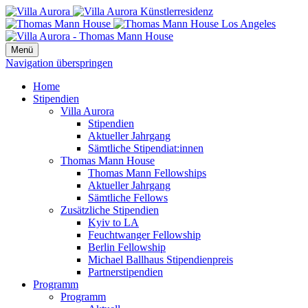
Menü
Navigation überspringen
Home
Stipendien
Villa Aurora
Stipendien
Aktueller Jahrgang
Sämtliche Stipendiat:innen
Thomas Mann House
Thomas Mann Fellowships
Aktueller Jahrgang
Sämtliche Fellows
Zusätzliche Stipendien
Kyiv to LA
Feuchtwanger Fellowship
Berlin Fellowship
Michael Ballhaus Stipendienpreis
Partnerstipendien
Programm
Programm