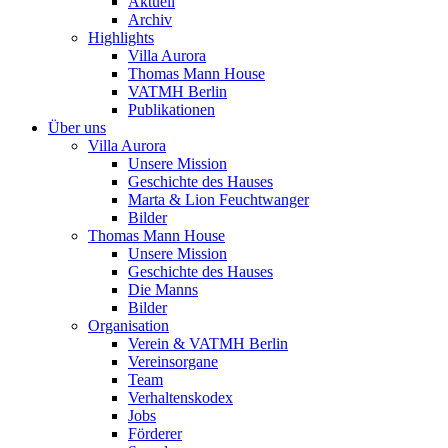
Aktuell
Archiv
Highlights
Villa Aurora
Thomas Mann House
VATMH Berlin
Publikationen
Über uns
Villa Aurora
Unsere Mission
Geschichte des Hauses
Marta & Lion Feuchtwanger
Bilder
Thomas Mann House
Unsere Mission
Geschichte des Hauses
Die Manns
Bilder
Organisation
Verein & VATMH Berlin
Vereinsorgane
Team
Verhaltenskodex
Jobs
Förderer