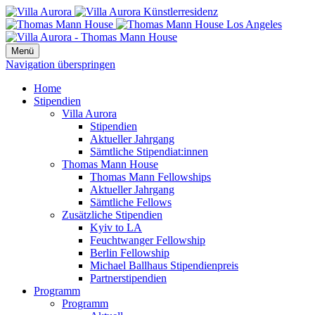
Menü
Navigation überspringen
Home
Stipendien
Villa Aurora
Stipendien
Aktueller Jahrgang
Sämtliche Stipendiat:innen
Thomas Mann House
Thomas Mann Fellowships
Aktueller Jahrgang
Sämtliche Fellows
Zusätzliche Stipendien
Kyiv to LA
Feuchtwanger Fellowship
Berlin Fellowship
Michael Ballhaus Stipendienpreis
Partnerstipendien
Programm
Programm