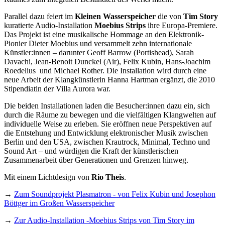
Parallel dazu feiert im
Kleinen Wasserspeicher
die von
Tim Story
kuratierte Audio-Installation
Moebius Strips
ihre Europa-Premiere.
Das Projekt ist eine musikalische Hommage an den Elektronik-
Pionier Dieter Moebius und versammelt zehn internationale
Künstler:innen – darunter Geoff Barrow (Portishead), Sarah
Davachi, Jean-Benoit Dunckel (Air), Felix Kubin, Hans-Joachim
Roedelius und Michael Rother. Die Installation wird durch eine
neue Arbeit der Klangkünstlerin Hanna Hartman ergänzt, die 2010
Stipendiatin der Villa Aurora war.
Die beiden Installationen laden die Besucher:innen dazu ein, sich
durch die Räume zu bewegen und die vielfältigen Klangwelten auf
individuelle Weise zu erleben. Sie eröffnen neue Perspektiven auf
die Entstehung und Entwicklung elektronischer Musik zwischen
Berlin und den USA, zwischen Krautrock, Minimal, Techno und
Sound Art – und würdigen die Kraft der künstlerischen
Zusammenarbeit über Generationen und Grenzen hinweg.
Mit einem Lichtdesign von
Rio Theis
.
→
Zum Soundprojekt Plasmatron - von Felix Kubin und Josephon
Böttger im Großen Wasserspeicher
→
Zur Audio-Installation -Moebius Strips von Tim Story im