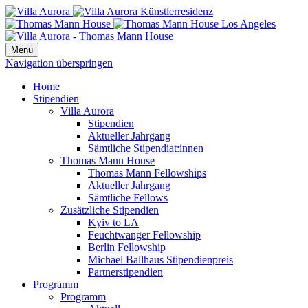
Menü
Navigation überspringen
Home
Stipendien
Villa Aurora
Stipendien
Aktueller Jahrgang
Sämtliche Stipendiat:innen
Thomas Mann House
Thomas Mann Fellowships
Aktueller Jahrgang
Sämtliche Fellows
Zusätzliche Stipendien
Kyiv to LA
Feuchtwanger Fellowship
Berlin Fellowship
Michael Ballhaus Stipendienpreis
Partnerstipendien
Programm
Programm