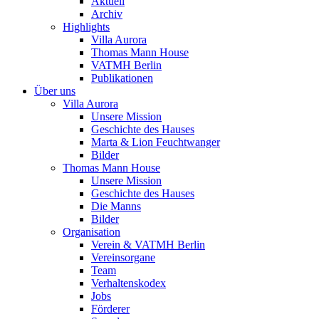
Aktuell
Archiv
Highlights
Villa Aurora
Thomas Mann House
VATMH Berlin
Publikationen
Über uns
Villa Aurora
Unsere Mission
Geschichte des Hauses
Marta & Lion Feuchtwanger
Bilder
Thomas Mann House
Unsere Mission
Geschichte des Hauses
Die Manns
Bilder
Organisation
Verein & VATMH Berlin
Vereinsorgane
Team
Verhaltenskodex
Jobs
Förderer