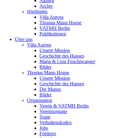
Aktuell
Archiv
Highlights
Villa Aurora
Thomas Mann House
VATMH Berlin
Publikationen
Über uns
Villa Aurora
Unsere Mission
Geschichte des Hauses
Marta & Lion Feuchtwanger
Bilder
Thomas Mann House
Unsere Mission
Geschichte des Hauses
Die Manns
Bilder
Organisation
Verein & VATMH Berlin
Vereinsorgane
Team
Verhaltenskodex
Jobs
Förderer