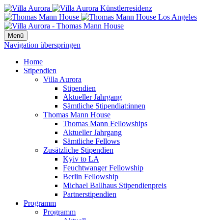
Menü
Navigation überspringen
Home
Stipendien
Villa Aurora
Stipendien
Aktueller Jahrgang
Sämtliche Stipendiat:innen
Thomas Mann House
Thomas Mann Fellowships
Aktueller Jahrgang
Sämtliche Fellows
Zusätzliche Stipendien
Kyiv to LA
Feuchtwanger Fellowship
Berlin Fellowship
Michael Ballhaus Stipendienpreis
Partnerstipendien
Programm
Programm