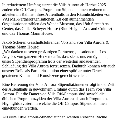
In reduziertem Umfang startet die Villa Aurora ab Herbst 2025
zudem ein Off-Campus-Programm: Stipendiatinnen wohnen und
arbeiten im Rahmen ihres Aufenthalts in den Räumlichkeiten von
VATMH-Partnerorganisationen. Zu den aufnehmenden
Organisationen zählen das Wende Museum, das 18th Street Arts
Center, das Galka Scheyer House (Blue Heights Arts and Culture)
und das Thomas Mann House.
Jakob Scherer, Geschäftsführender Vorstand von Villa Aurora &
Thomas Mann House:
„Wir danken unseren großartigen Partnerorganisationen in Los
Angeles von ganzem Herzen dafür, dass sie es uns ermöglichen,
unser Stipendienprogramm trotz der weiterhin andauernden
Schließung der Villa Aurora fortzusetzen. Dadurch können wir auch
unserer Rolle als Partnerinstitution einer spürbar unter Druck
geratenen Kultur- und Kunstszene gerecht werden.“
Eine Betreuung der Villa Aurora-Stipendiat:innen erfolgt in der Zeit
des Aufenthalts in gewohntem Umfang durch das Team von Villa
Aurora. Für die Dauer von Villa Off-Campus sind sowohl die
üblichen Programmzyklen der Villa Aurora als auch Programm-
Highlights avisiert, in welche die Off-Campus-Stipendiat:innen
eingebunden werden.
Als erste Off-Campus-Stipendiatinnen werden Rebecca Racine