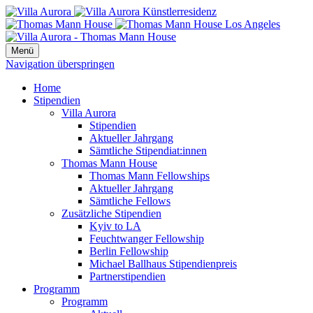
Menü
Navigation überspringen
Home
Stipendien
Villa Aurora
Stipendien
Aktueller Jahrgang
Sämtliche Stipendiat:innen
Thomas Mann House
Thomas Mann Fellowships
Aktueller Jahrgang
Sämtliche Fellows
Zusätzliche Stipendien
Kyiv to LA
Feuchtwanger Fellowship
Berlin Fellowship
Michael Ballhaus Stipendienpreis
Partnerstipendien
Programm
Programm