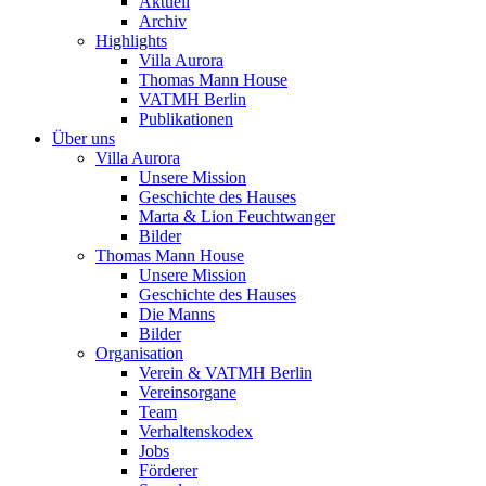
Aktuell
Archiv
Highlights
Villa Aurora
Thomas Mann House
VATMH Berlin
Publikationen
Über uns
Villa Aurora
Unsere Mission
Geschichte des Hauses
Marta & Lion Feuchtwanger
Bilder
Thomas Mann House
Unsere Mission
Geschichte des Hauses
Die Manns
Bilder
Organisation
Verein & VATMH Berlin
Vereinsorgane
Team
Verhaltenskodex
Jobs
Förderer