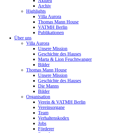
Aktuell
Archiv
Highlights
Villa Aurora
Thomas Mann House
VATMH Berlin
Publikationen
Über uns
Villa Aurora
Unsere Mission
Geschichte des Hauses
Marta & Lion Feuchtwanger
Bilder
Thomas Mann House
Unsere Mission
Geschichte des Hauses
Die Manns
Bilder
Organisation
Verein & VATMH Berlin
Vereinsorgane
Team
Verhaltenskodex
Jobs
Förderer