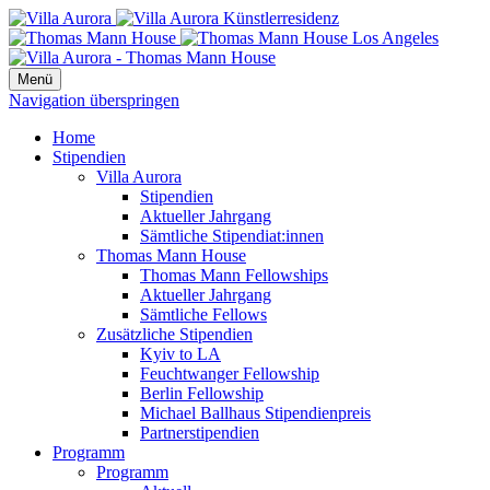
Menü
Navigation überspringen
Home
Stipendien
Villa Aurora
Stipendien
Aktueller Jahrgang
Sämtliche Stipendiat:innen
Thomas Mann House
Thomas Mann Fellowships
Aktueller Jahrgang
Sämtliche Fellows
Zusätzliche Stipendien
Kyiv to LA
Feuchtwanger Fellowship
Berlin Fellowship
Michael Ballhaus Stipendienpreis
Partnerstipendien
Programm
Programm