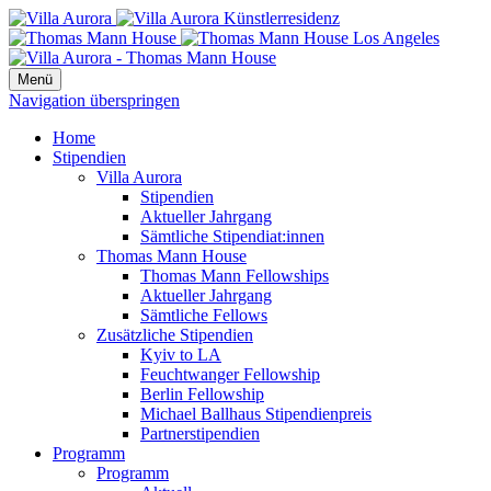
Menü
Navigation überspringen
Home
Stipendien
Villa Aurora
Stipendien
Aktueller Jahrgang
Sämtliche Stipendiat:innen
Thomas Mann House
Thomas Mann Fellowships
Aktueller Jahrgang
Sämtliche Fellows
Zusätzliche Stipendien
Kyiv to LA
Feuchtwanger Fellowship
Berlin Fellowship
Michael Ballhaus Stipendienpreis
Partnerstipendien
Programm
Programm