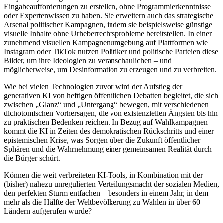
Eingabeaufforderungen zu erstellen, ohne Programmierkenntnisse
oder Expertenwissen zu haben. Sie erweitern auch das strategische
Arsenal politischer Kampagnen, indem sie beispielsweise günstige
visuelle Inhalte ohne Urheberrechtsprobleme bereitstellen. In einer
zunehmend visuellen Kampagnenumgebung auf Plattformen wie
Instagram oder TikTok nutzen Politiker und politische Parteien diese
Bilder, um ihre Ideologien zu veranschaulichen – und
möglicherweise, um Desinformation zu erzeugen und zu verbreiten.
Wie bei vielen Technologien zuvor wird der Aufstieg der
generativen KI von heftigen öffentlichen Debatten begleitet, die sich
zwischen „Glanz“ und „Untergang“ bewegen, mit verschiedenen
dichotomischen Vorhersagen, die von existenziellen Ängsten bis hin
zu praktischen Bedenken reichen. In Bezug auf Wahlkampagnen
kommt die KI in Zeiten des demokratischen Rückschritts und einer
epistemischen Krise, was Sorgen über die Zukunft öffentlicher
Sphären und die Wahrnehmung einer gemeinsamen Realität durch
die Bürger schürt.
Können die weit verbreiteten KI-Tools, in Kombination mit der
(bisher) nahezu unregulierten Verteilungsmacht der sozialen Medien,
den perfekten Sturm entfachen – besonders in einem Jahr, in dem
mehr als die Hälfte der Weltbevölkerung zu Wahlen in über 60
Ländern aufgerufen wurde?