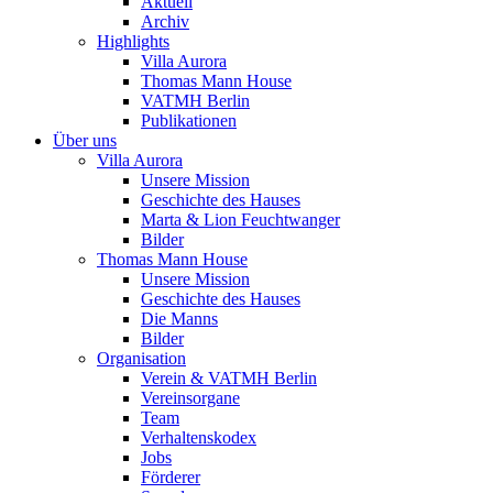
Aktuell
Archiv
Highlights
Villa Aurora
Thomas Mann House
VATMH Berlin
Publikationen
Über uns
Villa Aurora
Unsere Mission
Geschichte des Hauses
Marta & Lion Feuchtwanger
Bilder
Thomas Mann House
Unsere Mission
Geschichte des Hauses
Die Manns
Bilder
Organisation
Verein & VATMH Berlin
Vereinsorgane
Team
Verhaltenskodex
Jobs
Förderer