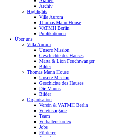
Aktuell
Archiv
Highlights
Villa Aurora
Thomas Mann House
VATMH Berlin
Publikationen
Über uns
Villa Aurora
Unsere Mission
Geschichte des Hauses
Marta & Lion Feuchtwanger
Bilder
Thomas Mann House
Unsere Mission
Geschichte des Hauses
Die Manns
Bilder
Organisation
Verein & VATMH Berlin
Vereinsorgane
Team
Verhaltenskodex
Jobs
Förderer