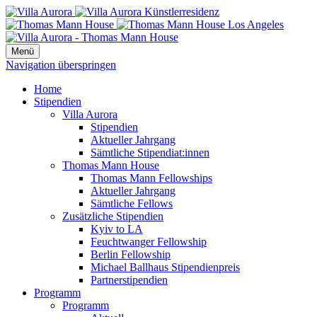
Menü
Navigation überspringen
Home
Stipendien
Villa Aurora
Stipendien
Aktueller Jahrgang
Sämtliche Stipendiat:innen
Thomas Mann House
Thomas Mann Fellowships
Aktueller Jahrgang
Sämtliche Fellows
Zusätzliche Stipendien
Kyiv to LA
Feuchtwanger Fellowship
Berlin Fellowship
Michael Ballhaus Stipendienpreis
Partnerstipendien
Programm
Programm