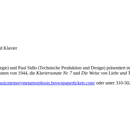
d Klavier
) und Paul Sidlo (Technische Produktion und Design) präsentiert mi
ionen von 1944, die
Klaviersonate Nr. 7
und
Die Weise von Liebe und T
/musicmemorymetamorphosis.brownpapertickets.com/
oder unter 310-50