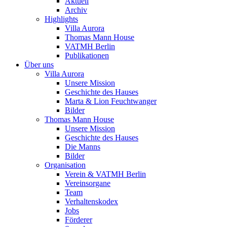
Aktuell
Archiv
Highlights
Villa Aurora
Thomas Mann House
VATMH Berlin
Publikationen
Über uns
Villa Aurora
Unsere Mission
Geschichte des Hauses
Marta & Lion Feuchtwanger
Bilder
Thomas Mann House
Unsere Mission
Geschichte des Hauses
Die Manns
Bilder
Organisation
Verein & VATMH Berlin
Vereinsorgane
Team
Verhaltenskodex
Jobs
Förderer