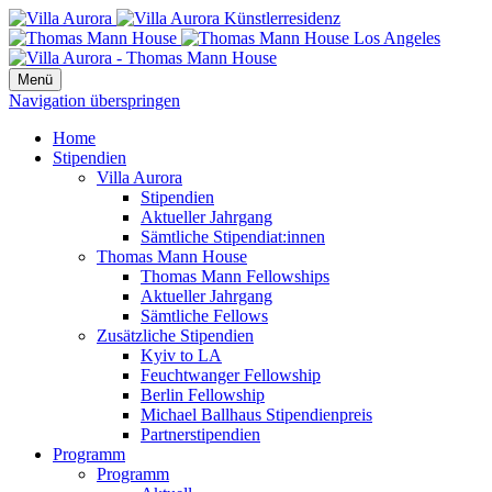
Menü
Navigation überspringen
Home
Stipendien
Villa Aurora
Stipendien
Aktueller Jahrgang
Sämtliche Stipendiat:innen
Thomas Mann House
Thomas Mann Fellowships
Aktueller Jahrgang
Sämtliche Fellows
Zusätzliche Stipendien
Kyiv to LA
Feuchtwanger Fellowship
Berlin Fellowship
Michael Ballhaus Stipendienpreis
Partnerstipendien
Programm
Programm