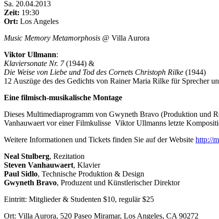
Sa
.
20.04.2013
Zeit:
19:30
Ort:
Los Angeles
Music Memory Metamorphosis
@ Villa Aurora
Viktor Ullmann
:
Klaviersonate Nr. 7
(1944) &
Die Weise von Liebe und Tod des Cornets Christoph Rilke
(1944)
12 Auszüge des des Gedichts von Rainer Maria Rilke für Sprecher un
Eine filmisch-musikalische Montage
Dieses Multimediaprogramm von Gwyneth Bravo (Produktion und Regie
Vanhauwaert vor einer Filmkulisse Viktor Ullmanns letzte Komposit
Weitere Informationen und Tickets finden Sie auf der Website
http:/
Neal Stulberg
, Rezitation
Steven Vanhauwaert
, Klavier
Paul Sidlo
, Technische Produktion & Design
Gwyneth Bravo
, Produzent und Künstlerischer Direktor
Eintritt: Mitglieder & Studenten $10, regulär $25
Ort: Villa Aurora, 520 Paseo Miramar, Los Angeles, CA 90272