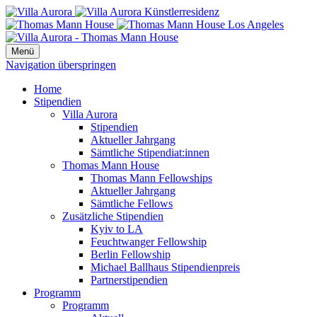
Menü
Navigation überspringen
Home
Stipendien
Villa Aurora
Stipendien
Aktueller Jahrgang
Sämtliche Stipendiat:innen
Thomas Mann House
Thomas Mann Fellowships
Aktueller Jahrgang
Sämtliche Fellows
Zusätzliche Stipendien
Kyiv to LA
Feuchtwanger Fellowship
Berlin Fellowship
Michael Ballhaus Stipendienpreis
Partnerstipendien
Programm
Programm