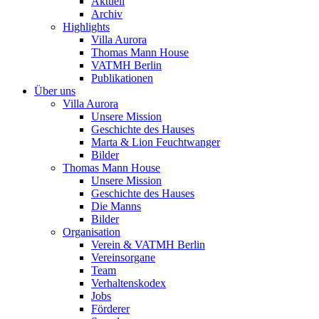
Aktuell
Archiv
Highlights
Villa Aurora
Thomas Mann House
VATMH Berlin
Publikationen
Über uns
Villa Aurora
Unsere Mission
Geschichte des Hauses
Marta & Lion Feuchtwanger
Bilder
Thomas Mann House
Unsere Mission
Geschichte des Hauses
Die Manns
Bilder
Organisation
Verein & VATMH Berlin
Vereinsorgane
Team
Verhaltenskodex
Jobs
Förderer