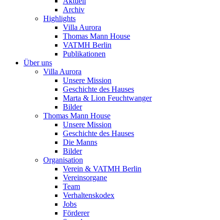
Aktuell
Archiv
Highlights
Villa Aurora
Thomas Mann House
VATMH Berlin
Publikationen
Über uns
Villa Aurora
Unsere Mission
Geschichte des Hauses
Marta & Lion Feuchtwanger
Bilder
Thomas Mann House
Unsere Mission
Geschichte des Hauses
Die Manns
Bilder
Organisation
Verein & VATMH Berlin
Vereinsorgane
Team
Verhaltenskodex
Jobs
Förderer