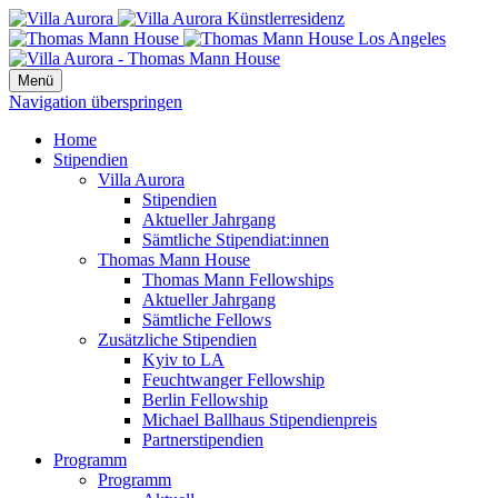
Menü
Navigation überspringen
Home
Stipendien
Villa Aurora
Stipendien
Aktueller Jahrgang
Sämtliche Stipendiat:innen
Thomas Mann House
Thomas Mann Fellowships
Aktueller Jahrgang
Sämtliche Fellows
Zusätzliche Stipendien
Kyiv to LA
Feuchtwanger Fellowship
Berlin Fellowship
Michael Ballhaus Stipendienpreis
Partnerstipendien
Programm
Programm