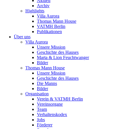
Aktuell
Archiv
Highlights
Villa Aurora
Thomas Mann House
VATMH Berlin
Publikationen
Über uns
Villa Aurora
Unsere Mission
Geschichte des Hauses
Marta & Lion Feuchtwanger
Bilder
Thomas Mann House
Unsere Mission
Geschichte des Hauses
Die Manns
Bilder
Organisation
Verein & VATMH Berlin
Vereinsorgane
Team
Verhaltenskodex
Jobs
Förderer