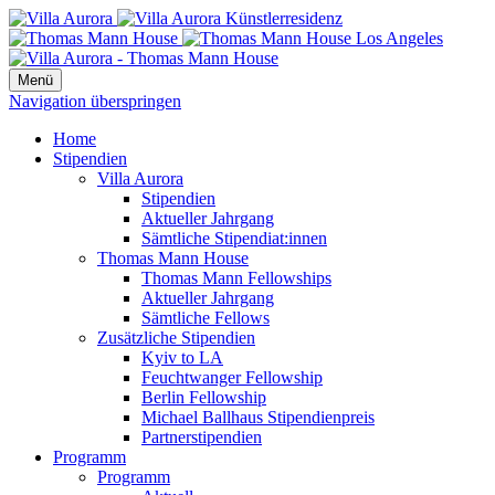
Menü
Navigation überspringen
Home
Stipendien
Villa Aurora
Stipendien
Aktueller Jahrgang
Sämtliche Stipendiat:innen
Thomas Mann House
Thomas Mann Fellowships
Aktueller Jahrgang
Sämtliche Fellows
Zusätzliche Stipendien
Kyiv to LA
Feuchtwanger Fellowship
Berlin Fellowship
Michael Ballhaus Stipendienpreis
Partnerstipendien
Programm
Programm