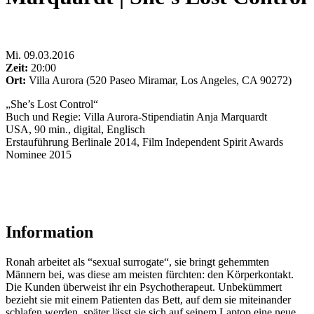
Mi
.
09.03.2016
Zeit:
20:00
Ort:
Villa Aurora (520 Paseo Miramar, Los Angeles, CA 90272)
„She’s Lost Control“
Buch und Regie: Villa Aurora-Stipendiatin Anja Marquardt
USA, 90 min., digital, Englisch
Erstauführung Berlinale 2014, Film Independent Spirit Awards
Nominee 2015
Information
Ronah arbeitet als “sexual surrogate“, sie bringt gehemmten
Männern bei, was diese am meisten fürchten: den Körperkontakt.
Die Kunden überweist ihr ein Psychotherapeut. Unbekümmert
bezieht sie mit einem Patienten das Bett, auf dem sie miteinander
schlafen werden, später lässt sie sich auf seinem Laptop eine neue