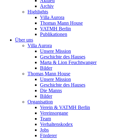
Aktuell
Archiv
Highlights
Villa Aurora
Thomas Mann House
VATMH Berlin
Publikationen
Über uns
Villa Aurora
Unsere Mission
Geschichte des Hauses
Marta & Lion Feuchtwanger
Bilder
Thomas Mann House
Unsere Mission
Geschichte des Hauses
Die Manns
Bilder
Organisation
Verein & VATMH Berlin
Vereinsorgane
Team
Verhaltenskodex
Jobs
Förderer