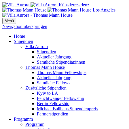
Menü
Navigation überspringen
Home
Stipendien
Villa Aurora
Stipendien
Aktueller Jahrgang
Sämtliche Stipendiat:innen
Thomas Mann House
Thomas Mann Fellowships
Aktueller Jahrgang
Sämtliche Fellows
Zusätzliche Stipendien
Kyiv to LA
Feuchtwanger Fellowship
Berlin Fellowship
Michael Ballhaus Stipendienpreis
Partnerstipendien
Programm
Programm