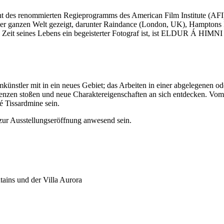
nt des renommierten Regieprogramms des American Film Institute (AFI
der ganzen Welt gezeigt, darunter Raindance (London, UK), Hamptons I
 Zeit seines Lebens ein begeisterter Fotograf ist, ist ELDUR Á HIMNI d
nstler mit in ein neues Gebiet; das Arbeiten in einer abgelegenen ode
 Grenzen stoßen und neue Charaktereigenschaften an sich entdecken. V
é Tissardmine sein.
zur Ausstellungseröffnung anwesend sein.
tains und der Villa Aurora