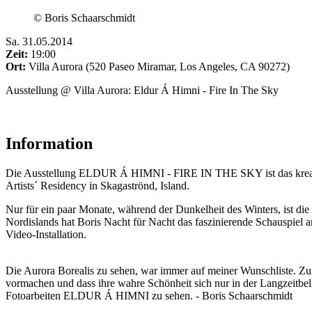
© Boris Schaarschmidt
Sa
.
31.05.2014
Zeit:
19:00
Ort:
Villa Aurora (520 Paseo Miramar, Los Angeles, CA 90272)
Ausstellung @ Villa Aurora: Eldur Á Himni - Fire In The Sky
Information
Die Ausstellung ELDUR Á HIMNI - FIRE IN THE SKY ist das kreati
Artists´ Residency in Skagaströnd, Island.
Nur für ein paar Monate, während der Dunkelheit des Winters, ist die
Nordislands hat Boris Nacht für Nacht das faszinierende Schauspiel
Video-Installation.
Die Aurora Borealis zu sehen, war immer auf meiner Wunschliste. Zunä
vormachen und dass ihre wahre Schönheit sich nur in der Langzeitbe
Fotoarbeiten ELDUR Á HIMNI zu sehen. - Boris Schaarschmidt