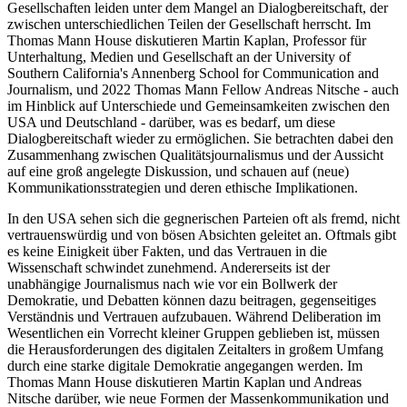
Gesellschaften leiden unter dem Mangel an Dialogbereitschaft, der
zwischen unterschiedlichen Teilen der Gesellschaft herrscht. Im
Thomas Mann House diskutieren Martin Kaplan, Professor für
Unterhaltung, Medien und Gesellschaft an der University of
Southern California's Annenberg School for Communication and
Journalism, und 2022 Thomas Mann Fellow Andreas Nitsche - auch
im Hinblick auf Unterschiede und Gemeinsamkeiten zwischen den
USA und Deutschland - darüber, was es bedarf, um diese
Dialogbereitschaft wieder zu ermöglichen. Sie betrachten dabei den
Zusammenhang zwischen Qualitätsjournalismus und der Aussicht
auf eine groß angelegte Diskussion, und schauen auf (neue)
Kommunikationsstrategien und deren ethische Implikationen.
In den USA sehen sich die gegnerischen Parteien oft als fremd, nicht
vertrauenswürdig und von bösen Absichten geleitet an. Oftmals gibt
es keine Einigkeit über Fakten, und das Vertrauen in die
Wissenschaft schwindet zunehmend. Andererseits ist der
unabhängige Journalismus nach wie vor ein Bollwerk der
Demokratie, und Debatten können dazu beitragen, gegenseitiges
Verständnis und Vertrauen aufzubauen. Während Deliberation im
Wesentlichen ein Vorrecht kleiner Gruppen geblieben ist, müssen
die Herausforderungen des digitalen Zeitalters in großem Umfang
durch eine starke digitale Demokratie angegangen werden. Im
Thomas Mann House diskutieren Martin Kaplan und Andreas
Nitsche darüber, wie neue Formen der Massenkommunikation und