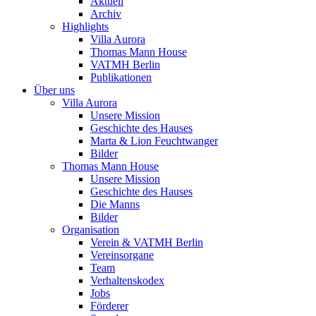
Aktuell
Archiv
Highlights
Villa Aurora
Thomas Mann House
VATMH Berlin
Publikationen
Über uns
Villa Aurora
Unsere Mission
Geschichte des Hauses
Marta & Lion Feuchtwanger
Bilder
Thomas Mann House
Unsere Mission
Geschichte des Hauses
Die Manns
Bilder
Organisation
Verein & VATMH Berlin
Vereinsorgane
Team
Verhaltenskodex
Jobs
Förderer