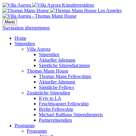
Menü
Navigation überspringen
Home
Stipendien
Villa Aurora
Stipendien
Aktueller Jahrgang
Sämtliche Stipendiat:innen
Thomas Mann House
Thomas Mann Fellowships
Aktueller Jahrgang
Sämtliche Fellows
Zusätzliche Stipendien
Kyiv to LA
Feuchtwanger Fellowship
Berlin Fellowship
Michael Ballhaus Stipendienpreis
Partnerstipendien
Programm
Programm