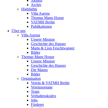
Aktuell
Archiv
Highlights
Villa Aurora
Thomas Mann House
VATMH Berlin
Publikationen
Über uns
Villa Aurora
Unsere Mission
Geschichte des Hauses
Marta & Lion Feuchtwanger
Bilder
Thomas Mann House
Unsere Mission
Geschichte des Hauses
Die Manns
Bilder
Organisation
Verein & VATMH Berlin
Vereinsorgane
Team
Verhaltenskodex
Jobs
Förderer