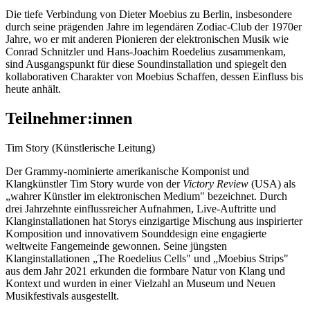
Die tiefe Verbindung von Dieter Moebius zu Berlin, insbesondere
durch seine prägenden Jahre im legendären Zodiac-Club der 1970er
Jahre, wo er mit anderen Pionieren der elektronischen Musik wie
Conrad Schnitzler und Hans-Joachim Roedelius zusammenkam,
sind Ausgangspunkt für diese Soundinstallation und spiegelt den
kollaborativen Charakter von Moebius Schaffen, dessen Einfluss bis
heute anhält.
Teilnehmer:innen
Tim Story (Künstlerische Leitung)
Der Grammy-nominierte amerikanische Komponist und
Klangkünstler Tim Story wurde von der
Victory Review
(USA) als
„wahrer Künstler im elektronischen Medium" bezeichnet. Durch
drei Jahrzehnte einflussreicher Aufnahmen, Live-Auftritte und
Klanginstallationen hat Storys einzigartige Mischung aus inspirierter
Komposition und innovativem Sounddesign eine engagierte
weltweite Fangemeinde gewonnen. Seine jüngsten
Klanginstallationen „The Roedelius Cells" und „Moebius Strips"
aus dem Jahr 2021 erkunden die formbare Natur von Klang und
Kontext und wurden in einer Vielzahl an Museum und Neuen
Musikfestivals ausgestellt.