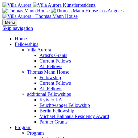
Menü
Skip navigation
Home
Fellowships
Villa Aurora
Artist's Grants
Current Fellows
All Fellows
Thomas Mann House
Fellowship
Current Fellows
All Fellows
additional Fellowships
Kyiv to LA
Feuchtwanger Fellowship
Berlin Fellowship
Michael Ballhaus Residency Award
Partner Grants
Program
Program