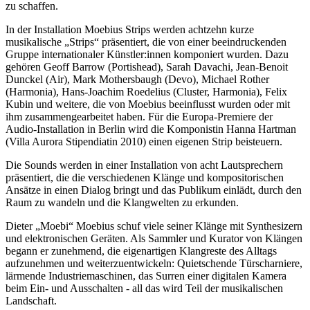
zu schaffen.
In der Installation Moebius Strips werden achtzehn kurze
musikalische „Strips“ präsentiert, die von einer beeindruckenden
Gruppe internationaler Künstler:innen komponiert wurden. Dazu
gehören Geoff Barrow (Portishead), Sarah Davachi, Jean-Benoit
Dunckel (Air), Mark Mothersbaugh (Devo), Michael Rother
(Harmonia), Hans-Joachim Roedelius (Cluster, Harmonia), Felix
Kubin und weitere, die von Moebius beeinflusst wurden oder mit
ihm zusammengearbeitet haben. Für die Europa-Premiere der
Audio-Installation in Berlin wird die Komponistin Hanna Hartman
(Villa Aurora Stipendiatin 2010) einen eigenen Strip beisteuern.
Die Sounds werden in einer Installation von acht Lautsprechern
präsentiert, die die verschiedenen Klänge und kompositorischen
Ansätze in einen Dialog bringt und das Publikum einlädt, durch den
Raum zu wandeln und die Klangwelten zu erkunden.
Dieter „Moebi“ Moebius schuf viele seiner Klänge mit Synthesizern
und elektronischen Geräten. Als Sammler und Kurator von Klängen
begann er zunehmend, die eigenartigen Klangreste des Alltags
aufzunehmen und weiterzuentwickeln: Quietschende Türscharniere,
lärmende Industriemaschinen, das Surren einer digitalen Kamera
beim Ein- und Ausschalten - all das wird Teil der musikalischen
Landschaft.