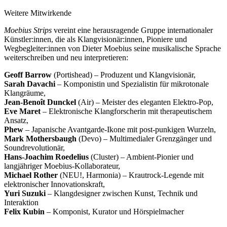
Weitere Mitwirkende
Moebius Strips
vereint eine herausragende Gruppe internationaler
Künstler:innen, die als Klangvisionär:innen, Pioniere und
Wegbegleiter:innen von Dieter Moebius seine musikalische Sprache
weiterschreiben und neu interpretieren:
Geoff Barrow
(Portishead) – Produzent und Klangvisionär,
Sarah Davachi
– Komponistin und Spezialistin für mikrotonale
Klangräume,
Jean-Benoît Dunckel
(Air) – Meister des eleganten Elektro-Pop,
Eve Maret
– Elektronische Klangforscherin mit therapeutischem
Ansatz,
Phew
– Japanische Avantgarde-Ikone mit post-punkigen Wurzeln,
Mark Mothersbaugh
(Devo) – Multimedialer Grenzgänger und
Soundrevolutionär,
Hans-Joachim Roedelius
(Cluster) – Ambient-Pionier und
langjähriger Moebius-Kollaborateur,
Michael Rother
(NEU!, Harmonia) – Krautrock-Legende mit
elektronischer Innovationskraft,
Yuri Suzuki
– Klangdesigner zwischen Kunst, Technik und
Interaktion
Felix Kubin
– Komponist, Kurator und Hörspielmacher