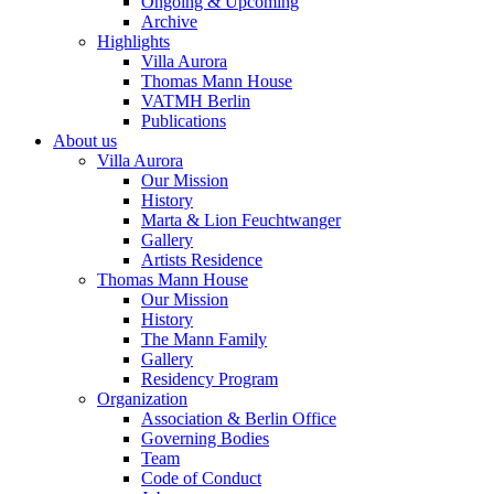
Ongoing & Upcoming
Archive
Highlights
Villa Aurora
Thomas Mann House
VATMH Berlin
Publications
About us
Villa Aurora
Our Mission
History
Marta & Lion Feuchtwanger
Gallery
Artists Residence
Thomas Mann House
Our Mission
History
The Mann Family
Gallery
Residency Program
Organization
Association & Berlin Office
Governing Bodies
Team
Code of Conduct