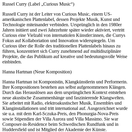
Russel Curry (Label „Curious Music“)
Russell Curry ist der Leiter von Curious Music, einem US-
amerikanischen Plattenlabel, dessen Projekte Musik, Kunst und
Technologie miteinander verbinden. Ursprünglich in den 1980er
Jahren initiiert und zwei Jahrzehnte später wieder aktiviert, vertritt
Curious eine Vielzahl von internatiolen Künstler:innen, die Currys
Fokus auf Kollaboriation und Innovation widerspiegeln. Um
Curious über die Rolle des traditionellen Plattenlabels hinaus zu
führen, konzentriert sich Curry zunehmend auf multidisziplinäre
Projekte, die das Publikum auf kreative und bedeutungsvolle Weise
einbinden.
Hanna Hartman (Neue Komposition)
Hanna Hartman ist Komponistin, Klangkünstlerin und Performerin.
Ihre Kompositionen bestehen aus selbst aufgenommenen Klängen.
Durch das Herauslösen aus dem ursprünglichen Kontext entstehen
neue akustische Zusammenhänge und faszinierende Klangwelten.
Sie arbeitet mit Radio, elektroakustischer Musik, Ensembles und
Klanginstallationen und tritt international auf. Ausgezeichnet wurde
sie u.a. mit dem Karl-Sczuka-Preis, den Phonurgia-Nova-Preis
sowie Stipendien der Villa Aurora und Villa Massimo. Sie war
Composer-in-Residence beim Schwedischen Rundfunk und in
Huddersfield und ist Mitglied der Akademie der Künste.