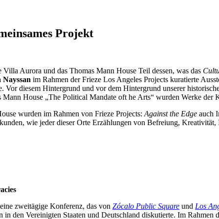
meinsames Projekt
 Villa Aurora und das Thomas Mann House Teil dessen, was das
Cult
a Nayssan
im Rahmen der Frieze Los Angeles Projects kuratierte Auss
side. Vor diesem Hintergrund und vor dem Hintergrund unserer histori
s Mann House „The Political Mandate oft he Arts“ wurden Werke der 
House wurden im Rahmen von Frieze Projects:
Against the Edge
auch I
kunden, wie jeder dieser Orte Erzählungen von Befreiung, Kreativität,
acies
ine zweitägige Konferenz, das von
Zócalo Public Square
und
Los Ang
en in den Vereinigten Staaten und Deutschland diskutierte. Im Rahmen di