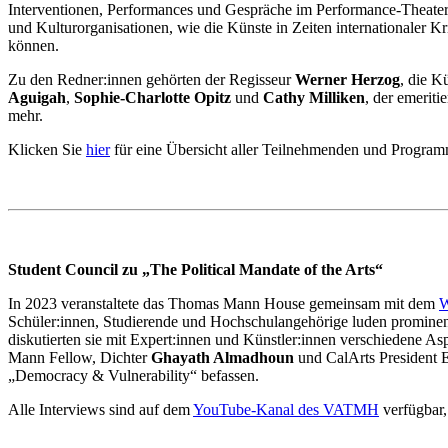
Interventionen, Performances und Gespräche im Performance-Theat
und Kulturorganisationen, wie die Künste in Zeiten internationaler 
können.
Zu den Redner:innen gehörten der Regisseur
Werner Herzog
, die K
Aguigah
,
Sophie-Charlotte Opitz
und
Cathy Milliken
, der emerit
mehr.
Klicken Sie
hier
für eine Übersicht aller Teilnehmenden und Program
Student Council zu „The Political Mandate of the Arts“
In 2023 veranstaltete das Thomas Mann House gemeinsam mit dem
W
Schüler:innen, Studierende und Hochschulangehörige luden prominent
diskutierten sie mit Expert:innen und Künstler:innen verschiedene A
Mann Fellow, Dichter
Ghayath Almadhoun
und CalArts President 
„Democracy & Vulnerability“ befassen.
Alle Interviews sind auf dem
YouTube-Kanal des VATMH
verfügbar,