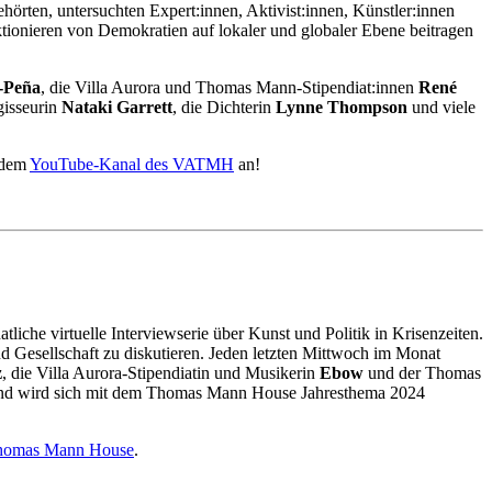
en, untersuchten Expert:innen, Aktivist:innen, Künstler:innen
tionieren von Demokratien auf lokaler und globaler Ebene beitragen
-Peña
, die Villa Aurora und Thomas Mann-Stipendiat:innen
René
gisseurin
Nataki Garrett
, die Dichterin
Lynne Thompson
und viele
f dem
YouTube-Kanal des VATMH
an!
tliche virtuelle Interviewserie über Kunst und Politik in Krisenzeiten.
 Gesellschaft zu diskutieren. Jeden letzten Mittwoch im Monat
z
, die Villa Aurora-Stipendiatin und Musikerin
Ebow
und der Thomas
t und wird sich mit dem Thomas Mann House Jahresthema 2024
Thomas Mann House
.