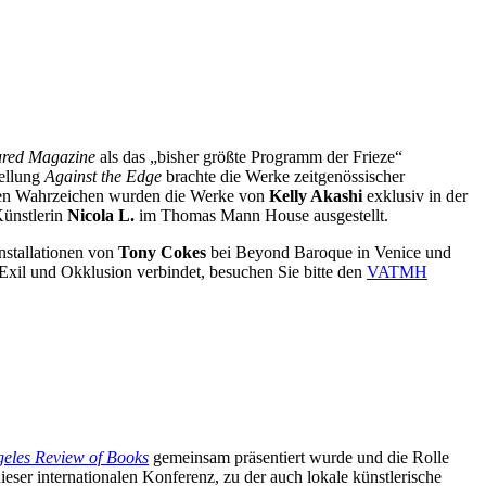
ured Magazine
als das „bisher größte Programm der Frieze“
tellung
Against the Edge
brachte die Werke zeitgenössischer
schen Wahrzeichen wurden die Werke von
Kelly Akashi
exklusiv in der
Künstlerin
Nicola L.
im Thomas Mann House ausgestellt.
nstallationen von
Tony Cokes
bei Beyond Baroque in Venice und
 Exil und Okklusion verbindet, besuchen Sie bitte den
VATMH
eles Review of Books
gemeinsam präsentiert wurde und die Rolle
eser internationalen Konferenz, zu der auch lokale künstlerische