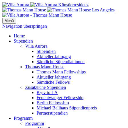
Menü
Navigation überspringen
Home
Stipendien
Villa Aurora
Stipendien
Aktueller Jahrgang
Sämtliche Stipendiat:innen
Thomas Mann House
Thomas Mann Fellowships
Aktueller Jahrgang
Sämtliche Fellows
Zusätzliche Stipendien
Kyiv to LA
Feuchtwanger Fellowship
Berlin Fellowship
Michael Ballhaus Stipendienpreis
Partnerstipendien
Programm
Programm