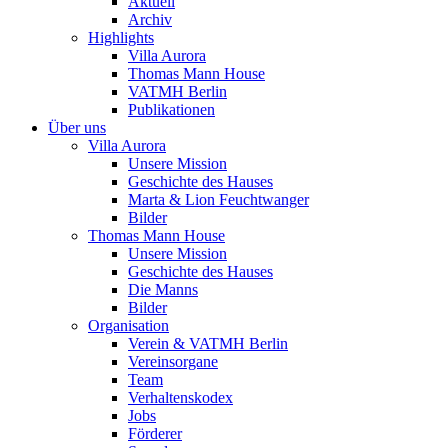
Aktuell
Archiv
Highlights
Villa Aurora
Thomas Mann House
VATMH Berlin
Publikationen
Über uns
Villa Aurora
Unsere Mission
Geschichte des Hauses
Marta & Lion Feuchtwanger
Bilder
Thomas Mann House
Unsere Mission
Geschichte des Hauses
Die Manns
Bilder
Organisation
Verein & VATMH Berlin
Vereinsorgane
Team
Verhaltenskodex
Jobs
Förderer