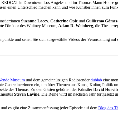
er REDCAT in Downtown Los Angeles und im Thomas Mann House gehört
Krisen einen Unterschied machen kann und wie Künstler:innen zum Funk
ünstler:innen
Suzanne Lacey
,
Catherine Opie
und
Guillermo Gómez
ierte Direktor des Whitney Museum,
Adam D. Weinberg
, die Theaterre
mpunkte und sehen Sie sich ausgewählte Videos der Veranstaltung au
ende Museum
und dem gemeinnützigen Radiosender
dublab
eine mona
e Gastredner:innen ein, um über Themen aus Kunst, Kultur, Politik und
spekte des Themas. Zu den Gästen gehörten der Künstler
David Horvit
Emeritus
Steven Lavine
. Die Reihe wird im nächsten Jahr fortgesetz
 und es gibt eine Zusammenfassung jeder Episode auf dem
Blog des 