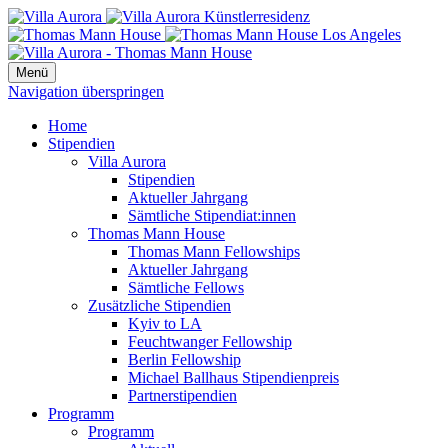
Menü
Navigation überspringen
Home
Stipendien
Villa Aurora
Stipendien
Aktueller Jahrgang
Sämtliche Stipendiat:innen
Thomas Mann House
Thomas Mann Fellowships
Aktueller Jahrgang
Sämtliche Fellows
Zusätzliche Stipendien
Kyiv to LA
Feuchtwanger Fellowship
Berlin Fellowship
Michael Ballhaus Stipendienpreis
Partnerstipendien
Programm
Programm