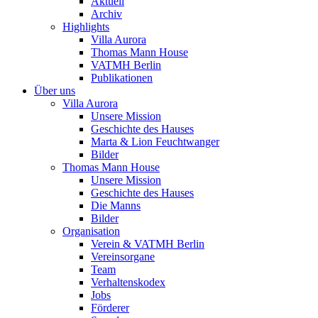
Aktuell
Archiv
Highlights
Villa Aurora
Thomas Mann House
VATMH Berlin
Publikationen
Über uns
Villa Aurora
Unsere Mission
Geschichte des Hauses
Marta & Lion Feuchtwanger
Bilder
Thomas Mann House
Unsere Mission
Geschichte des Hauses
Die Manns
Bilder
Organisation
Verein & VATMH Berlin
Vereinsorgane
Team
Verhaltenskodex
Jobs
Förderer