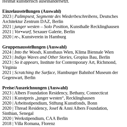
Heimat künstlerisch auseinandersetzt.
Einzelausstellungen (Auswahl)
2023 |
Palimpsest, Segmente des Wiederbeschreibens
, Deutsches
Architektur Zentrum DAZ, Berlin
2021 |
junger westen – Solo Position
, Kunsthalle Recklinghausen
2021 |
Vor•wurf
, Sexauer Galerie, Berlin
2020 |
re-
, Kunstverein in Hamburg
Gruppenausstellungen (Auswahl)
2024 |
Into the Woods
, Kunsthaus Wien, Klima Biennale Wien
2023 |
Indigo Waves and Other Stories
, Gropius Bau, Berlin
2023 |
So it appears
, Institute for Contemporary Art, Richmond,
Virginia
2021 |
Scratching the Surface
, Hamburger Bahnhof Museum der
Gegenwart, Berlin
Preise/Auszeichnungen (Auswahl)
2023 | Albers Foundation Residency, Bethany, Connecticut
2021 | Kunstpreis „junger westen“, Recklinghausen
2020 | Arbeitsstipendium, Stiftung Kunstfonds, Bonn
2020 | Thread Residency, Josef & Anni Albers Foundation,
Sinthian, Senegal
2020 | Werkstipendium, CAA Berlin
2018 | Villa Romana, Florenz