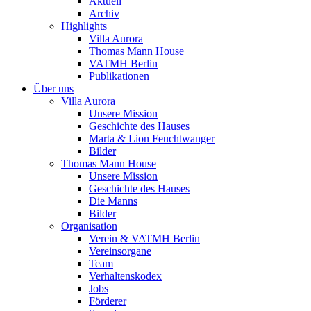
Aktuell
Archiv
Highlights
Villa Aurora
Thomas Mann House
VATMH Berlin
Publikationen
Über uns
Villa Aurora
Unsere Mission
Geschichte des Hauses
Marta & Lion Feuchtwanger
Bilder
Thomas Mann House
Unsere Mission
Geschichte des Hauses
Die Manns
Bilder
Organisation
Verein & VATMH Berlin
Vereinsorgane
Team
Verhaltenskodex
Jobs
Förderer