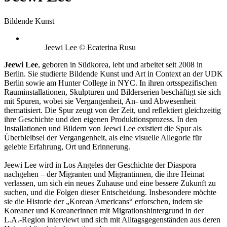
Bildende Kunst
Jeewi Lee © Ecaterina Rusu
Jeewi Lee
, geboren in Südkorea, lebt und arbeitet seit 2008 in
Berlin. Sie studierte Bildende Kunst und Art in Context an der UDK
Berlin sowie am Hunter College in NYC. In ihren ortsspezifischen
Rauminstallationen, Skulpturen und Bilderserien beschäftigt sie sich
mit Spuren, wobei sie Vergangenheit, An- und Abwesenheit
thematisiert. Die Spur zeugt von der Zeit, und reflektiert gleichzeitig
ihre Geschichte und den eigenen Produktionsprozess. In den
Installationen und Bildern von Jeewi Lee existiert die Spur als
Überbleibsel der Vergangenheit, als eine visuelle Allegorie für
gelebte Erfahrung, Ort und Erinnerung.
Jeewi Lee wird in Los Angeles der Geschichte der Diaspora
nachgehen – der Migranten und Migrantinnen, die ihre Heimat
verlassen, um sich ein neues Zuhause und eine bessere Zukunft zu
suchen, und die Folgen dieser Entscheidung. Insbesondere möchte
sie die Historie der „Korean Americans“ erforschen, indem sie
Koreaner und Koreanerinnen mit Migrationshintergrund in der
L.A.-Region interviewt und sich mit Alltagsgegenständen aus deren