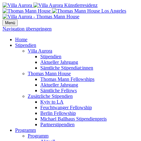
Menü
Navigation überspringen
Home
Stipendien
Villa Aurora
Stipendien
Aktueller Jahrgang
Sämtliche Stipendiat:innen
Thomas Mann House
Thomas Mann Fellowships
Aktueller Jahrgang
Sämtliche Fellows
Zusätzliche Stipendien
Kyiv to LA
Feuchtwanger Fellowship
Berlin Fellowship
Michael Ballhaus Stipendienpreis
Partnerstipendien
Programm
Programm