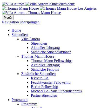
Menü
Navigation überspringen
Home
Stipendien
Villa Aurora
Stipendien
Aktueller Jahrgang
Sämtliche Stipendiat:innen
Thomas Mann House
Thomas Mann Fellowships
Aktueller Jahrgang
Sämtliche Fellows
Zusätzliche Stipendien
Kyiv to LA
Feuchtwanger Fellowship
Berlin Fellowship
Michael Ballhaus Stipendienpreis
Partnerstipendien
Programm
Programm