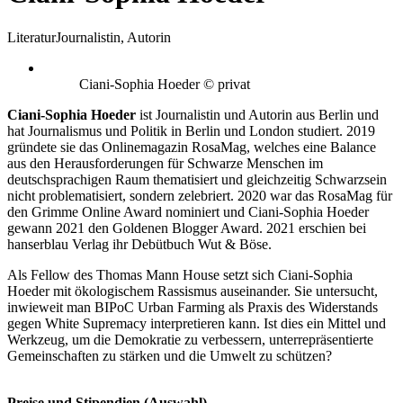
Literatur
Journalistin, Autorin
Ciani-Sophia Hoeder © privat
Ciani-Sophia Hoeder
ist Journalistin und Autorin aus Berlin und
hat Journalismus und Politik in Berlin und London studiert. 2019
gründete sie das Onlinemagazin RosaMag, welches eine Balance
aus den Herausforderungen für Schwarze Menschen im
deutschsprachigen Raum thematisiert und gleichzeitig Schwarzsein
nicht problematisiert, sondern zelebriert. 2020 war das RosaMag für
den Grimme Online Award nominiert und Ciani-Sophia Hoeder
gewann 2021 den Goldenen Blogger Award. 2021 erschien bei
hanserblau Verlag ihr Debütbuch Wut & Böse.
Als Fellow des Thomas Mann House setzt sich Ciani-Sophia
Hoeder mit ökologischem Rassismus auseinander. Sie untersucht,
inwieweit man BIPoC Urban Farming als Praxis des Widerstands
gegen White Supremacy interpretieren kann. Ist dies ein Mittel und
Werkzeug, um die Demokratie zu verbessern, unterrepräsentierte
Gemeinschaften zu stärken und die Umwelt zu schützen?
Preise und Stipendien (Auswahl)