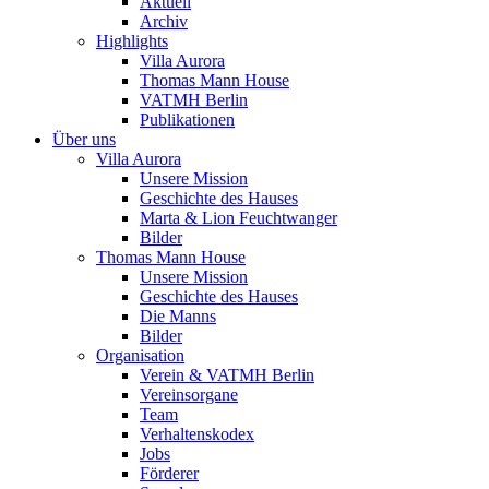
Aktuell
Archiv
Highlights
Villa Aurora
Thomas Mann House
VATMH Berlin
Publikationen
Über uns
Villa Aurora
Unsere Mission
Geschichte des Hauses
Marta & Lion Feuchtwanger
Bilder
Thomas Mann House
Unsere Mission
Geschichte des Hauses
Die Manns
Bilder
Organisation
Verein & VATMH Berlin
Vereinsorgane
Team
Verhaltenskodex
Jobs
Förderer