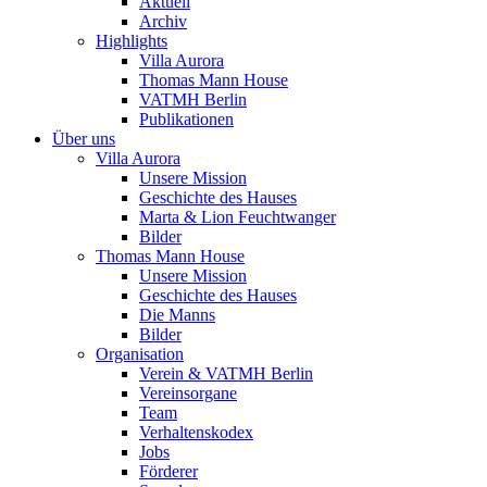
Aktuell
Archiv
Highlights
Villa Aurora
Thomas Mann House
VATMH Berlin
Publikationen
Über uns
Villa Aurora
Unsere Mission
Geschichte des Hauses
Marta & Lion Feuchtwanger
Bilder
Thomas Mann House
Unsere Mission
Geschichte des Hauses
Die Manns
Bilder
Organisation
Verein & VATMH Berlin
Vereinsorgane
Team
Verhaltenskodex
Jobs
Förderer