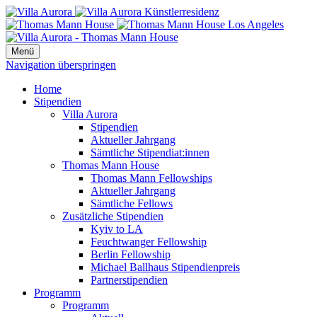
Menü
Navigation überspringen
Home
Stipendien
Villa Aurora
Stipendien
Aktueller Jahrgang
Sämtliche Stipendiat:innen
Thomas Mann House
Thomas Mann Fellowships
Aktueller Jahrgang
Sämtliche Fellows
Zusätzliche Stipendien
Kyiv to LA
Feuchtwanger Fellowship
Berlin Fellowship
Michael Ballhaus Stipendienpreis
Partnerstipendien
Programm
Programm