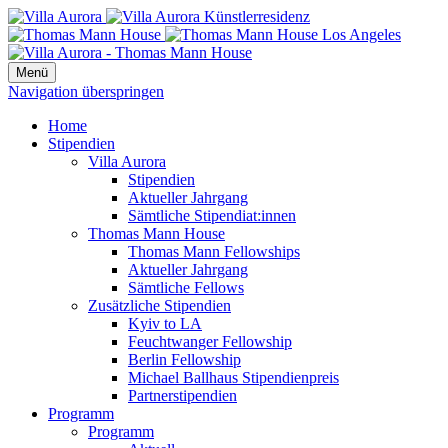
Menü
Navigation überspringen
Home
Stipendien
Villa Aurora
Stipendien
Aktueller Jahrgang
Sämtliche Stipendiat:innen
Thomas Mann House
Thomas Mann Fellowships
Aktueller Jahrgang
Sämtliche Fellows
Zusätzliche Stipendien
Kyiv to LA
Feuchtwanger Fellowship
Berlin Fellowship
Michael Ballhaus Stipendienpreis
Partnerstipendien
Programm
Programm