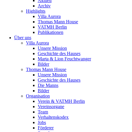
Aktuell
Archiv
Highlights
Villa Aurora
Thomas Mann House
VATMH Berlin
Publikationen
Über uns
Villa Aurora
Unsere Mission
Geschichte des Hauses
Marta & Lion Feuchtwanger
Bilder
Thomas Mann House
Unsere Mission
Geschichte des Hauses
Die Manns
Bilder
Organisation
Verein & VATMH Berlin
Vereinsorgane
Team
Verhaltenskodex
Jobs
Förderer