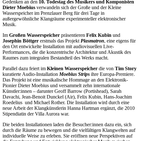
Gedenken an den
10. Todestag des Musikers und Komponisten
Dieter Moebius
verwandeln sich der Große und der Kleine
Wasserspeicher im Prenzlauer Berg für drei Tage in
außergewöhnliche Klangräume experimenteller elektronischer
Musik.
Im
Großen Wasserspeicher
präsentieren
Felix Kubin
und
Josephin Böttger
erstmals das Projekt
Plasmatron
, eine eigens für
den Ort entwickelte Installation mit audiovisuellen Live-
Performances, die die konzentrische Architektur und Akustik des
Raumes zum integralen Bestandteil des Werks macht.
Parallel dazu feiert im
Kleinen Wasserspeicher
die von
Tim Story
kuratierte Audio-Installation
Moebius Strips
ihre Europa-Premiere.
Das Projekt ist eine musikalische Hommage an den Elektronik-
Pionier Dieter Moebius und versammelt zehn internationale
Künstler:innen – darunter Geoff Barrow (Portishead), Sarah
Davachi, Jean-Benoit Dunckel (Air), Felix Kubin, Hans-Joachim
Roedelius und Michael Rother. Die Installation wird durch eine
neue Arbeit der Klangkünstlerin Hanna Hartman ergänzt, die 2010
Stipendiatin der Villa Aurora war.
Die beiden Installationen laden die Besucher:innen dazu ein, sich
durch die Räume zu bewegen und die vielfältigen Klangwelten auf
individuelle Weise zu erleben. Sie eröffnen neue Perspektiven auf