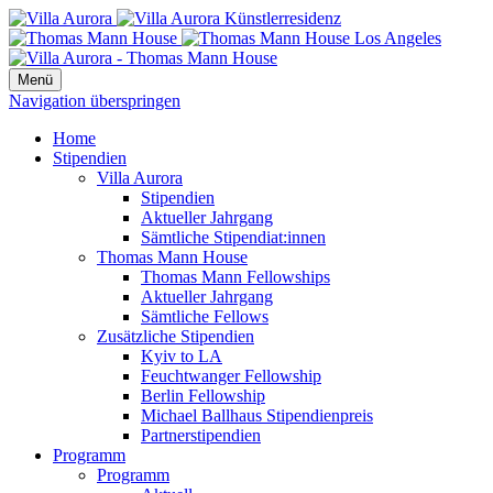
Menü
Navigation überspringen
Home
Stipendien
Villa Aurora
Stipendien
Aktueller Jahrgang
Sämtliche Stipendiat:innen
Thomas Mann House
Thomas Mann Fellowships
Aktueller Jahrgang
Sämtliche Fellows
Zusätzliche Stipendien
Kyiv to LA
Feuchtwanger Fellowship
Berlin Fellowship
Michael Ballhaus Stipendienpreis
Partnerstipendien
Programm
Programm