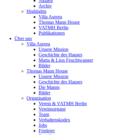
Aktuell
Archiv
Highlights
Villa Aurora
Thomas Mann House
VATMH Berlin
Publikationen
Über uns
Villa Aurora
Unsere Mission
Geschichte des Hauses
Marta & Lion Feuchtwanger
Bilder
Thomas Mann House
Unsere Mission
Geschichte des Hauses
Die Manns
Bilder
Organisation
Verein & VATMH Berlin
Vereinsorgane
Team
Verhaltenskodex
Jobs
Förderer