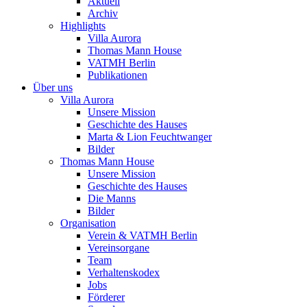
Aktuell
Archiv
Highlights
Villa Aurora
Thomas Mann House
VATMH Berlin
Publikationen
Über uns
Villa Aurora
Unsere Mission
Geschichte des Hauses
Marta & Lion Feuchtwanger
Bilder
Thomas Mann House
Unsere Mission
Geschichte des Hauses
Die Manns
Bilder
Organisation
Verein & VATMH Berlin
Vereinsorgane
Team
Verhaltenskodex
Jobs
Förderer