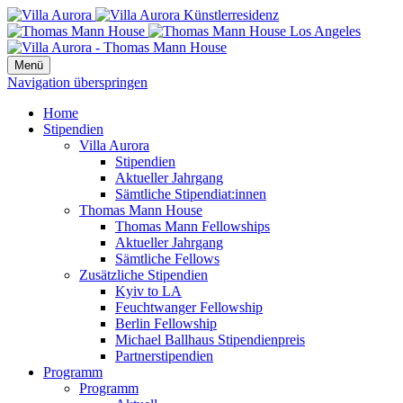
Menü
Navigation überspringen
Home
Stipendien
Villa Aurora
Stipendien
Aktueller Jahrgang
Sämtliche Stipendiat:innen
Thomas Mann House
Thomas Mann Fellowships
Aktueller Jahrgang
Sämtliche Fellows
Zusätzliche Stipendien
Kyiv to LA
Feuchtwanger Fellowship
Berlin Fellowship
Michael Ballhaus Stipendienpreis
Partnerstipendien
Programm
Programm