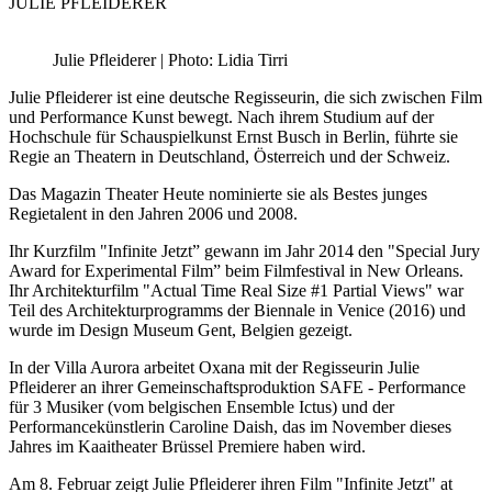
JULIE PFLEIDERER
Julie Pfleiderer | Photo: Lidia Tirri
Julie Pfleiderer ist eine deutsche Regisseurin, die sich zwischen Film
und Performance Kunst bewegt. Nach ihrem Studium auf der
Hochschule für Schauspielkunst Ernst Busch in Berlin, führte sie
Regie an Theatern in Deutschland, Österreich und der Schweiz.
Das Magazin Theater Heute nominierte sie als Bestes junges
Regietalent in den Jahren 2006 und 2008.
Ihr Kurzfilm "Infinite Jetzt” gewann im Jahr 2014 den "Special Jury
Award for Experimental Film” beim Filmfestival in New Orleans.
Ihr Architekturfilm "Actual Time Real Size #1 Partial Views" war
Teil des Architekturprogramms der Biennale in Venice (2016) und
wurde im Design Museum Gent, Belgien gezeigt.
In der Villa Aurora arbeitet Oxana mit der Regisseurin Julie
Pfleiderer an ihrer Gemeinschaftsproduktion SAFE - Performance
für 3 Musiker (vom belgischen Ensemble Ictus) und der
Performancekünstlerin Caroline Daish, das im November dieses
Jahres im Kaaitheater Brüssel Premiere haben wird.
Am 8. Februar zeigt Julie Pfleiderer ihren Film "Infinite Jetzt" at