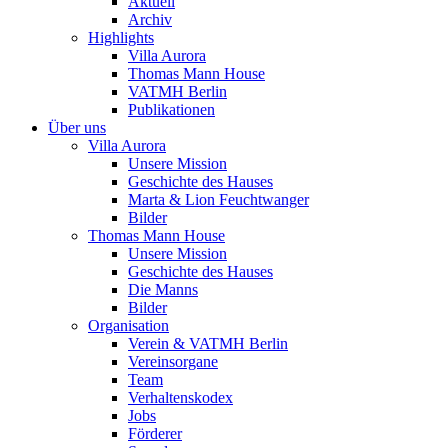
Aktuell
Archiv
Highlights
Villa Aurora
Thomas Mann House
VATMH Berlin
Publikationen
Über uns
Villa Aurora
Unsere Mission
Geschichte des Hauses
Marta & Lion Feuchtwanger
Bilder
Thomas Mann House
Unsere Mission
Geschichte des Hauses
Die Manns
Bilder
Organisation
Verein & VATMH Berlin
Vereinsorgane
Team
Verhaltenskodex
Jobs
Förderer