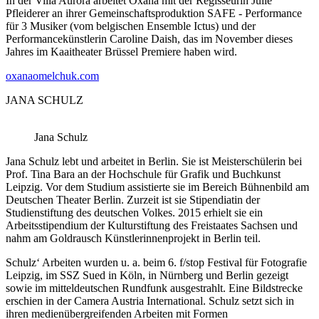
In der Villa Aurora arbeitet Oxana mit der Regisseurin Julie
Pfleiderer an ihrer Gemeinschaftsproduktion SAFE - Performance
für 3 Musiker (vom belgischen Ensemble Ictus) und der
Performancekünstlerin Caroline Daish, das im November dieses
Jahres im Kaaitheater Brüssel Premiere haben wird.
oxanaomelchuk.com
JANA SCHULZ
Jana Schulz
Jana Schulz lebt und arbeitet in Berlin. Sie ist Meisterschülerin bei
Prof. Tina Bara an der Hochschule für Grafik und Buchkunst
Leipzig. Vor dem Studium assistierte sie im Bereich Bühnenbild am
Deutschen Theater Berlin. Zurzeit ist sie Stipendiatin der
Studienstiftung des deutschen Volkes. 2015 erhielt sie ein
Arbeitsstipendium der Kulturstiftung des Freistaates Sachsen und
nahm am Goldrausch Künstlerinnenprojekt in Berlin teil.
Schulz‘ Arbeiten wurden u. a. beim 6. f/stop Festival für Fotografie
Leipzig, im SSZ Sued in Köln, in Nürnberg und Berlin gezeigt
sowie im mitteldeutschen Rundfunk ausgestrahlt. Eine Bildstrecke
erschien in der Camera Austria International. Schulz setzt sich in
ihren medienübergreifenden Arbeiten mit Formen