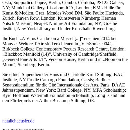
Oslo; Supportico Lopez, Berlin; Combo, Córdoba; PS122 Gallery,
NY; Municipal Gallery, Lissabon; ICA, London; KM - Halle für
Kunst & Medien, Graz; Mendes Wood DM, São Paulo; Hacienda,
Zürich; Raven Row, London; Kunstverein Nürnberg; Herman
Nitsch Museum, Neapel; Nurture Art Foundation, NY; Goethe
Institut, New York Library und in der Kunsthalle Ravensburg.
Ihr Buch „A Virus Can be on a Mussel [...]“ erschien 2014 bei
Mousse. Weitere Texte sind erschienen in „VierSomes 004“,
Birkbeck College Contemporary Poetics Research Centre, London;
„Blackbox Manifold (14)“, University of Cambridge/Sheffield;
„General Fine Arts 1/1“, Version House, Berlin und in „Noon on the
Moon“, Sternberg, Berlin.
Sie erhielt Stipendien der Hans und Charlotte Krull Stiftung; BAU
Institute, NY für die Camargo Foundation, Cassis; Berliner
Senatsstipendium für die Cité Internationale des Arts, Paris; DAAD
Jahresstipendium, New York; Bard College, NY, MFA Scholarship;
Byrd Hoffman Watermill Foundation Scholarship, Long Island und
den Förderpreis der Arthur Boskamp Stiftung, DE.
nataliehaeusler.de