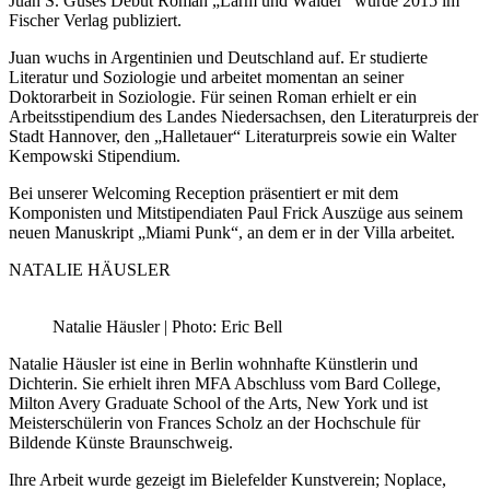
Juan S. Guses Debut Roman „Lärm und Wälder“ wurde 2015 im
Fischer Verlag publiziert.
Juan wuchs in Argentinien und Deutschland auf. Er studierte
Literatur und Soziologie und arbeitet momentan an seiner
Doktorarbeit in Soziologie. Für seinen Roman erhielt er ein
Arbeitsstipendium des Landes Niedersachsen, den Literaturpreis der
Stadt Hannover, den „Halletauer“ Literaturpreis sowie ein Walter
Kempowski Stipendium.
Bei unserer Welcoming Reception präsentiert er mit dem
Komponisten und Mitstipendiaten Paul Frick Auszüge aus seinem
neuen Manuskript „Miami Punk“, an dem er in der Villa arbeitet.
NATALIE HÄUSLER
Natalie Häusler | Photo: Eric Bell
Natalie Häusler ist eine in Berlin wohnhafte Künstlerin und
Dichterin. Sie erhielt ihren MFA Abschluss vom Bard College,
Milton Avery Graduate School of the Arts, New York und ist
Meisterschülerin von Frances Scholz an der Hochschule für
Bildende Künste Braunschweig.
Ihre Arbeit wurde gezeigt im Bielefelder Kunstverein; Noplace,