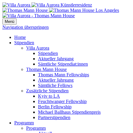
Menü
Navigation überspringen
Home
Stipendien
Villa Aurora
Stipendien
Aktueller Jahrgang
Sämtliche Stipendiat:innen
Thomas Mann House
Thomas Mann Fellowships
Aktueller Jahrgang
Sämtliche Fellows
Zusätzliche Stipendien
Kyiv to LA
Feuchtwanger Fellowship
Berlin Fellowship
Michael Ballhaus Stipendienpreis
Partnerstipendien
Programm
Programm