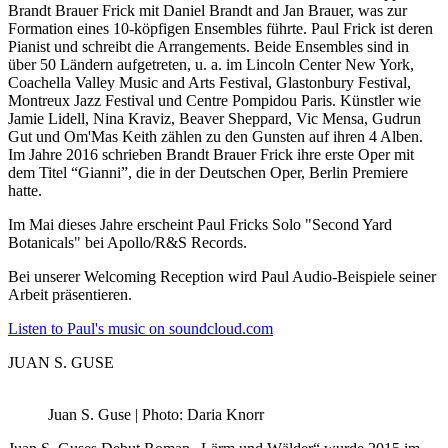
Brandt Brauer Frick mit Daniel Brandt and Jan Brauer, was zur
Formation eines 10-köpfigen Ensembles führte. Paul Frick ist deren
Pianist und schreibt die Arrangements. Beide Ensembles sind in
über 50 Ländern aufgetreten, u. a. im Lincoln Center New York,
Coachella Valley Music and Arts Festival, Glastonbury Festival,
Montreux Jazz Festival und Centre Pompidou Paris. Künstler wie
Jamie Lidell, Nina Kraviz, Beaver Sheppard, Vic Mensa, Gudrun
Gut und Om'Mas Keith zählen zu den Gunsten auf ihren 4 Alben.
Im Jahre 2016 schrieben Brandt Brauer Frick ihre erste Oper mit
dem Titel “Gianni”, die in der Deutschen Oper, Berlin Premiere
hatte.
Im Mai dieses Jahre erscheint Paul Fricks Solo "Second Yard
Botanicals" bei Apollo/R&S Records.
Bei unserer Welcoming Reception wird Paul Audio-Beispiele seiner
Arbeit präsentieren.
Listen to Paul's music on soundcloud.com
JUAN S. GUSE
Juan S. Guse | Photo: Daria Knorr