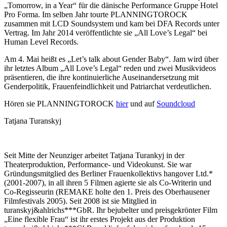
„Tomorrow, in a Year“ für die dänische Performance Gruppe Hotel
Pro Forma. Im selben Jahr tourte PLANNINGTOROCK
zusammen mit LCD Soundsystem und kam bei DFA Records unter
Vertrag. Im Jahr 2014 veröffentlichte sie „All Love’s Legal“ bei
Human Level Records.
Am 4. Mai heißt es „Let’s talk about Gender Baby“. Jam wird über
ihr letztes Album „All Love’s Legal“ reden und zwei Musikvideos
präsentieren, die ihre kontinuierliche Auseinandersetzung mit
Genderpolitik, Frauenfeindlichkeit und Patriarchat verdeutlichen.
Hören sie PLANNINGTOROCK
hier
und auf
Soundcloud
Tatjana Turanskyj
Seit Mitte der Neunziger arbeitet Tatjana Turankyj in der
Theaterproduktion, Performance- und Videokunst. Sie war
Gründungsmitglied des Berliner Frauenkollektivs hangover Ltd.*
(2001-2007), in all ihren 5 Filmen agierte sie als Co-Writerin und
Co-Regisseurin (REMAKE holte den 1. Preis des Oberhausener
Filmfestivals 2005). Seit 2008 ist sie Mitglied in
turanskyj&ahlrichs***GbR. Ihr bejubelter und preisgekrönter Film
„Eine flexible Frau“ ist ihr erstes Projekt aus der Produktion