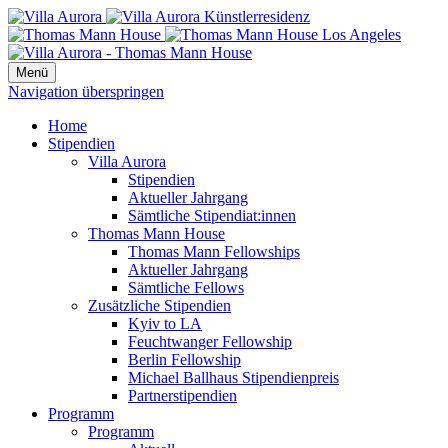
Menü
Navigation überspringen
Home
Stipendien
Villa Aurora
Stipendien
Aktueller Jahrgang
Sämtliche Stipendiat:innen
Thomas Mann House
Thomas Mann Fellowships
Aktueller Jahrgang
Sämtliche Fellows
Zusätzliche Stipendien
Kyiv to LA
Feuchtwanger Fellowship
Berlin Fellowship
Michael Ballhaus Stipendienpreis
Partnerstipendien
Programm
Programm