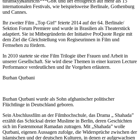
turanskyj&ahlrichs***GbR und lief erfolgreich auf mehr als 15
internationalen Festivals, wie beispielsweise Berlinale, Gothenburg
und Cannes.
Ihr zweiter Film „Top Girl“ feierte 2014 auf der 64. Berlinale/
Sektion Forum Premiere und wurde in Brasilien als Theaterstück
adaptiert. Sie ist Mitbegründerin der Initiative ProQuote Regie mit
dem Ziel die Gleichstellung von Regiseurinnen in Film und
Fernsehen zu fördern.
In 2010 startete sie eine Film Trilogie über Frauen und Arbeit in
unserer Gesellschaft. Sie wird diese Themen in einer kurzen Lecture
Performance verdeutlichen und ihr Vorgehen erläutern.
Burhan Qurbani
Burhan Qurbani wurde als Sohn afghanischer politischer
Flüchtlinge in Deutschland geboren.
Sein Abschlussfilm an der Filmhochschule, das Drama „ Shahada”
erzählt das Schicksal dreier Muslime in Berlin, deren Geschichten
sich im Fastenmonat Ramadan zutragen. Mit „Shahada” wolle
Qurbani, eigenen Aussagen zufolge, die Widersprüche zwischen der
islamischen und der deutschen Kulturen, in denen er aufgewachsen