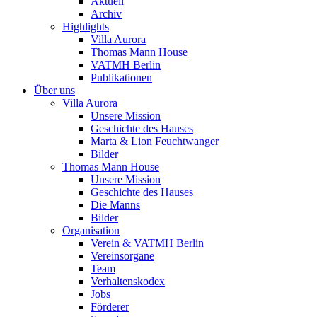
Aktuell
Archiv
Highlights
Villa Aurora
Thomas Mann House
VATMH Berlin
Publikationen
Über uns
Villa Aurora
Unsere Mission
Geschichte des Hauses
Marta & Lion Feuchtwanger
Bilder
Thomas Mann House
Unsere Mission
Geschichte des Hauses
Die Manns
Bilder
Organisation
Verein & VATMH Berlin
Vereinsorgane
Team
Verhaltenskodex
Jobs
Förderer